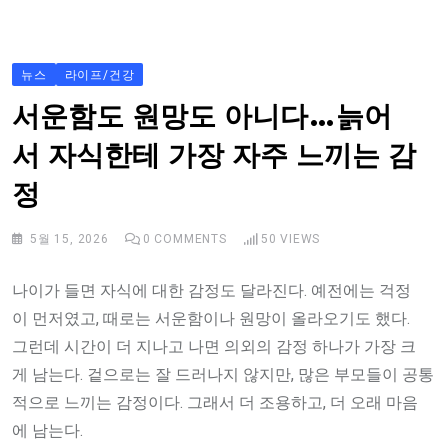
S
k
i
뉴스
라이프/건강
p
서운함도 원망도 아니다…늙어
t
서 자식한테 가장 자주 느끼는 감
o
c
정
o
n
5월 15, 2026
0
COMMENTS
50
VIEWS
t
나이가 들면 자식에 대한 감정도 달라진다. 예전에는 걱정
e
이 먼저였고, 때로는 서운함이나 원망이 올라오기도 했다.
n
그런데 시간이 더 지나고 나면 의외의 감정 하나가 가장 크
t
게 남는다. 겉으로는 잘 드러나지 않지만, 많은 부모들이 공통
적으로 느끼는 감정이다. 그래서 더 조용하고, 더 오래 마음
에 남는다.