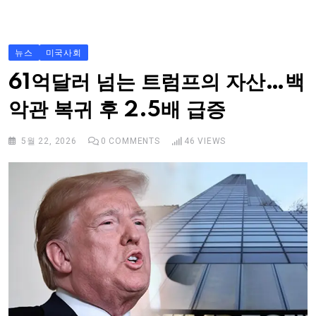
S
k
i
뉴스
미국사회
p
61억달러 넘는 트럼프의 자산…백
t
악관 복귀 후 2.5배 급증
o
c
5월 22, 2026
0
COMMENTS
46
VIEWS
o
n
t
e
n
t