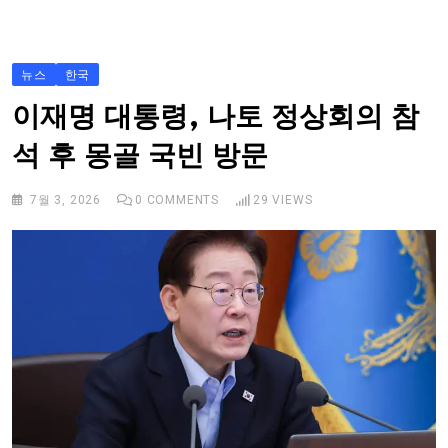
S
k
i
뉴스
한국
p
이재명 대통령, 나토 정상회의 참
t
석 후 몽골 국빈 방문
o
c
7월 3, 2026
0
COMMENTS
29
VIEWS
o
n
t
e
n
t