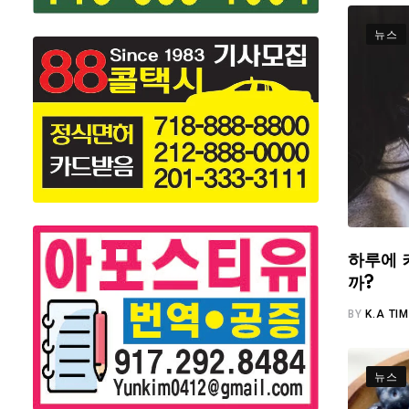
뉴스
하루에 
까?
BY
K.A TI
뉴스