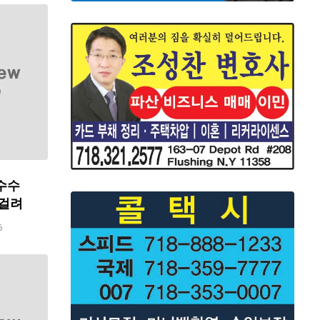
수수
 걸려
6