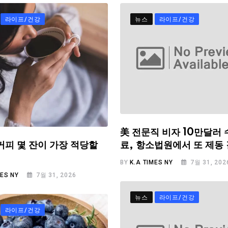
라이프/건강
뉴스
라이프/건강
美 전문직 비자 10만달러 
료, 항소법원에서 또 제동
커피 몇 잔이 가장 적당할
BY
K.A TIMES NY
7월 31, 202
MES NY
7월 31, 2026
뉴스
라이프/건강
라이프/건강