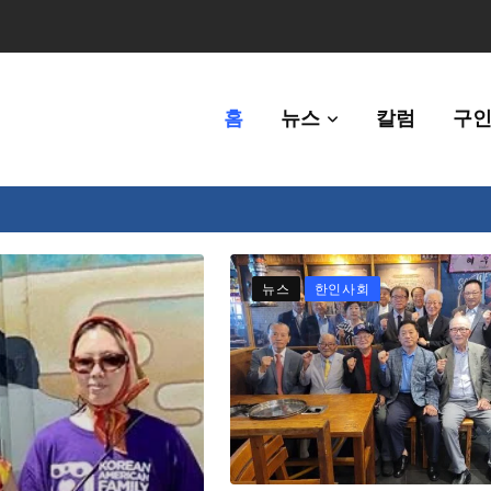
홈
뉴스
칼럼
구인
체에 36만불 예산 지원
뉴스
한인사회