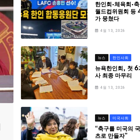
한인회·체육회·축
월드컵위원회 등 
가 뭉쳤다
4월 13, 2026
뉴스
한인사회
뉴욕한인회, 첫 6
사 최종 마무리
4월 13, 2026
뉴스
미국사회
심
“축구를 미국의 
츠로 만들자”