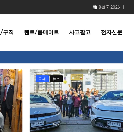
8월 7, 2026
/구직
렌트/룸메이트
사고팔고
전자신문
국제
뉴스