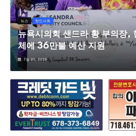
뉴스
한인사회
뉴욕시의회 샌드라 황 부의장,
체에 36만불 예산 지원
7월 31, 2026