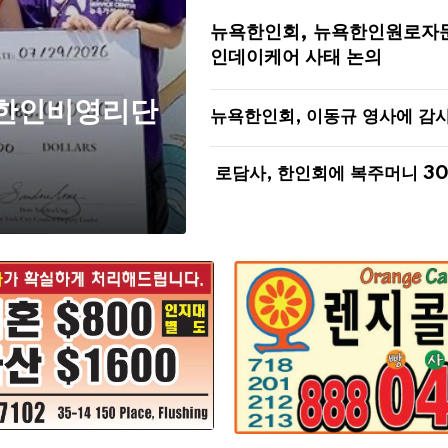
뉴욕한인회, 뉴욕한인원로자
인데이케어 사태 논의
 한인비영리단
뉴욕한인회, 이동규 영사에 감
로담사, 한인회에 복주머니 3