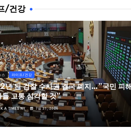
프/건강
뉴스
라이프/건강
72년 된 검찰 수사권 결국 폐지…”국민 피
자들 고통 심각할 것”
Y
K.A TIMES NY
7월 31, 2026