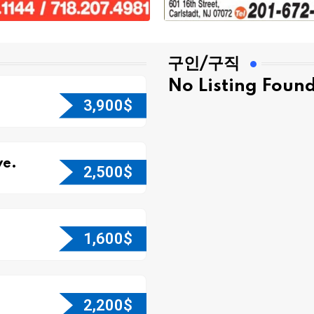
구인/구직
No Listing Foun
3,900
$
e.
2,500
$
1,600
$
2,200
$