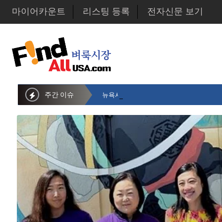
마이어카운트
리스팅 등록
전자신문 보기
주간 이슈
뉴욕시의회 샌드라 황 부의장, 한인비영리단