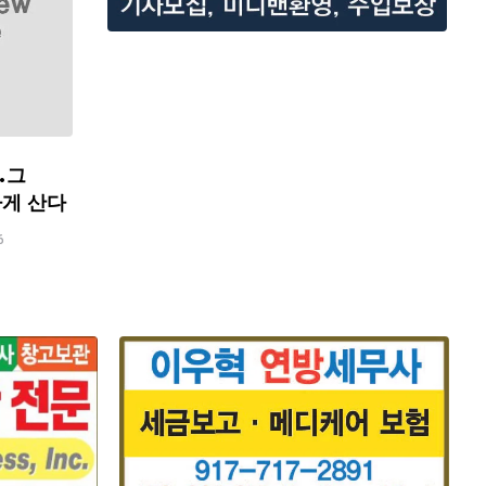
…그
하게 산다
6