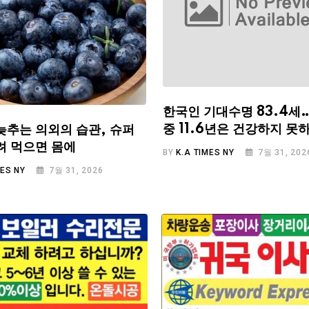
한국인 기대수명 83.4세
중 11.6년은 건강하지 못
늦추는 의외의 습관, 슈퍼
려 먹으면 몸에
BY
K.A TIMES NY
7월 31, 202
MES NY
7월 31, 2026