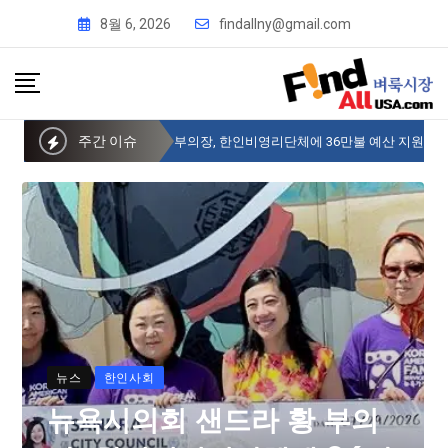
8월 6, 2026
findallny@gmail.com
주간 이슈
뉴욕시의회 샌드라 황 부의장, 한인비영리단체에 36만불 예산 지원
뉴스
한인사회
뉴욕시의회 샌드라 황 부의