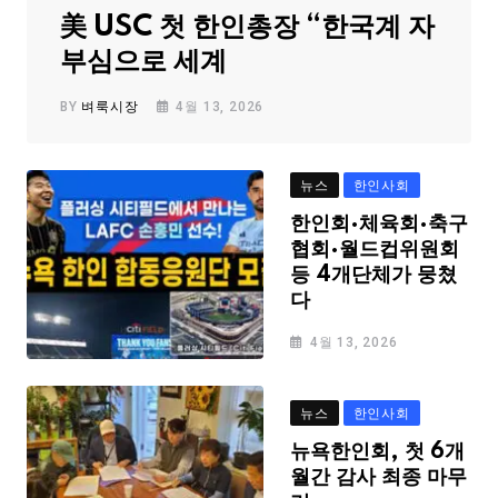
美 USC 첫 한인총장 “한국계 자
부심으로 세계
BY
벼룩시장
4월 13, 2026
뉴스
한인사회
한인회·체육회·축구
협회·월드컵위원회
등 4개단체가 뭉쳤
다
4월 13, 2026
뉴스
한인사회
뉴욕한인회, 첫 6개
월간 감사 최종 마무