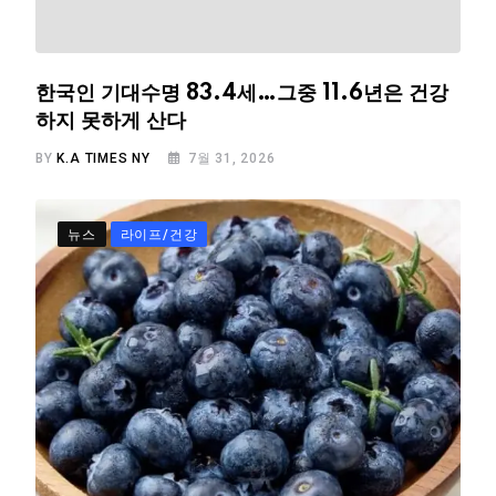
한국인 기대수명 83.4세…그중 11.6년은 건강
하지 못하게 산다
BY
K.A TIMES NY
7월 31, 2026
뉴스
라이프/건강