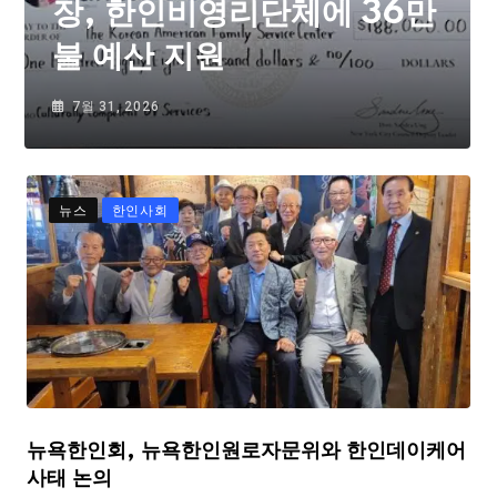
장, 한인비영리단체에 36만
불 예산 지원
7월 31, 2026
뉴스
한인사회
뉴욕한인회, 뉴욕한인원로자문위와 한인데이케어
사태 논의