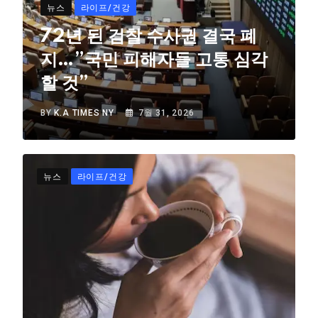
뉴스
라이프/건강
72년 된 검찰 수사권 결국 폐
지…”국민 피해자들 고통 심각
할 것”
BY
K.A TIMES NY
7월 31, 2026
뉴스
라이프/건강