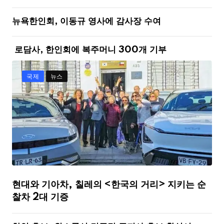
뉴욕한인회, 이동규 영사에 감사장 수여
로담사, 한인회에 복주머니 300개 기부
국제
뉴스
현대와 기아차, 칠레의 <한국의 거리> 지키는 순
찰차 2대 기증