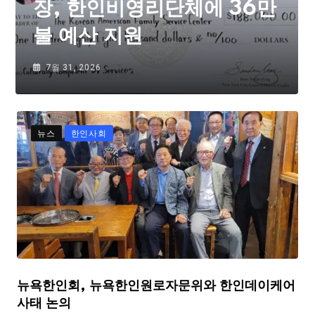
장, 한인비영리단체에 36만
불 예산 지원
7월 31, 2026
뉴스
한인사회
뉴욕한인회, 뉴욕한인원로자문위와 한인데이케어
사태 논의