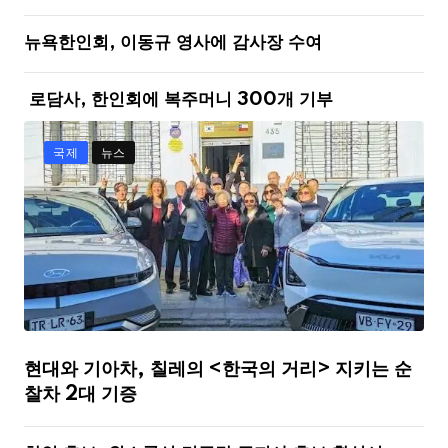
뉴욕한인회, 이동규 영사에 감사장 수여
로담사, 한인회에 복주머니 300개 기부
국제
뉴스
현대와 기아차, 칠레의 <한국의 거리> 지키는 순
찰차 2대 기증