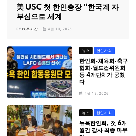
美 USC 첫 한인총장 “한국계 자
부심으로 세계
BY
벼룩시장
4월 13, 2026
뉴스
한인사회
한인회·체육회·축구
협회·월드컵위원회
등 4개단체가 뭉쳤
다
4월 13, 2026
뉴스
한인사회
뉴욕한인회, 첫 6개
월간 감사 최종 마무