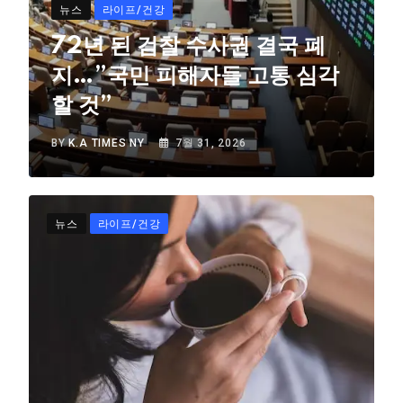
뉴스
라이프/건강
72년 된 검찰 수사권 결국 폐
지…”국민 피해자들 고통 심각
할 것”
BY
K.A TIMES NY
7월 31, 2026
뉴스
라이프/건강