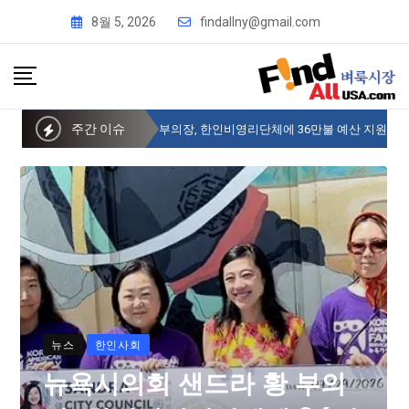
8월 5, 2026
findallny@gmail.com
주간 이슈
뉴욕시의회 샌드라 황 부의장, 한인비영리단체에 36만불 예산 지원
뉴스
한인사회
뉴욕시의회 샌드라 황 부의