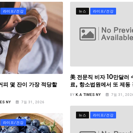
라이프/건강
뉴스
라이프/건강
美 전문직 비자 10만달러 
료, 항소법원에서 또 제동
커피 몇 잔이 가장 적당할
BY
K.A TIMES NY
7월 31, 202
MES NY
7월 31, 2026
뉴스
라이프/건강
라이프/건강