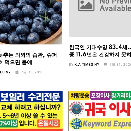
한국인 기대수명 83.4세
중 11.6년은 건강하지 못
늦추는 의외의 습관, 슈퍼
려 먹으면 몸에
BY
K.A TIMES NY
7월 31, 202
MES NY
7월 31, 2026