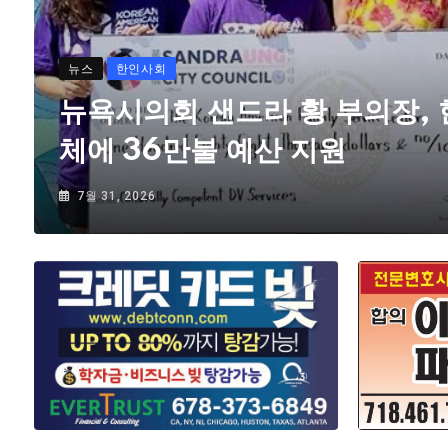
뉴스
한인사회
뉴욕시의회 샌드라 황 부의장,
체에 36만불 예산 지원
7월 31, 2026