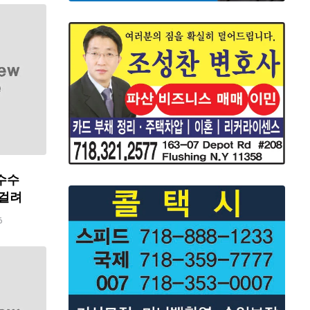
수수
 걸려
6