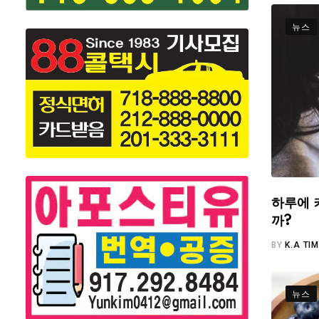
뉴스
하루에 
까?
BY
K.A TI
뉴스