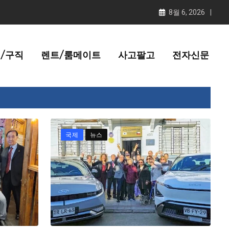
8월 6, 2026
/구직
렌트/룸메이트
사고팔고
전자신문
국제
뉴스