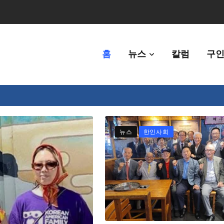
홈
뉴스
칼럼
구인
체에 36만불 예산 지원
뉴스
한인사회