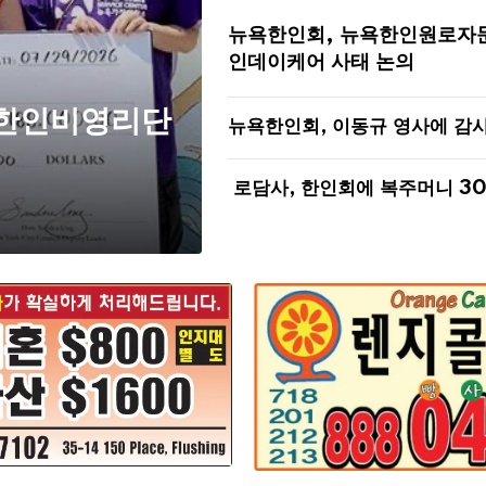
뉴욕한인회, 뉴욕한인원로자
인데이케어 사태 논의
 한인비영리단
뉴욕한인회, 이동규 영사에 감
로담사, 한인회에 복주머니 3