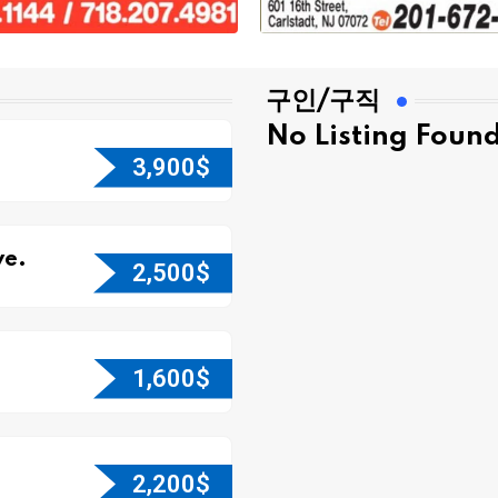
구인/구직
No Listing Foun
3,900
$
e.
2,500
$
1,600
$
2,200
$