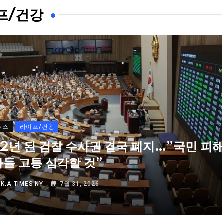
프/건강
뉴스
라이프/건강
72년 된 검찰 수사권 결국 폐지…”국민 피
자들 고통 심각할 것”
Y
K.A TIMES NY
7월 31, 2026