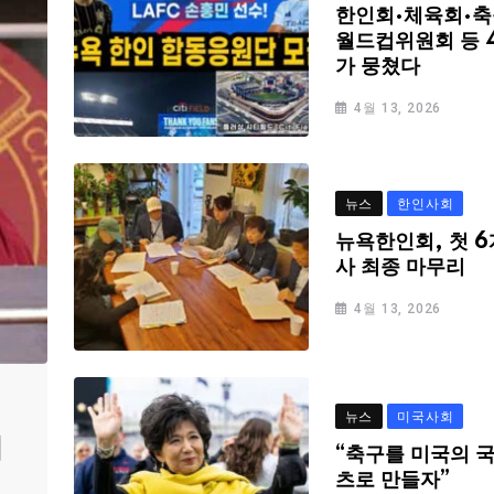
한인회·체육회·축
월드컵위원회 등 
가 뭉쳤다
4월 13, 2026
뉴스
한인사회
뉴욕한인회, 첫 6
사 최종 마무리
4월 13, 2026
뉴스
미국사회
심
“축구를 미국의 
츠로 만들자”