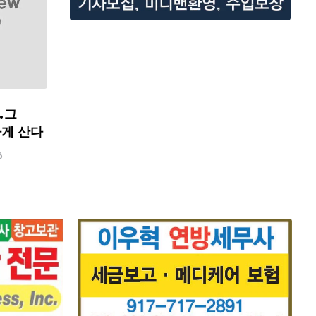
…그
하게 산다
6