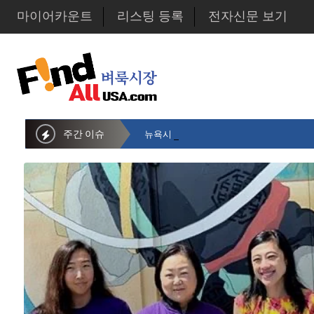
마이어카운트
리스팅 등록
전자신문 보기
주간 이슈
뉴욕시의회 샌드라 황 부의장, 한인비영리단