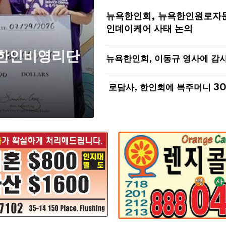
뉴욕한인회, 뉴욕한인원로자
인데이케어 사태 논의
 한인비영리단
뉴욕한인회, 이동규 영사에 감
로담사, 한인회에 복주머니 3