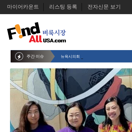
마이어카운트
리스팅 등록
전자신문 보기
주간 이슈
뉴욕시의회 샌드라 황 부의장, 한인비영리단