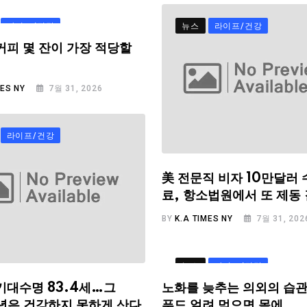
라이프/건강
뉴스
라이프/건강
커피 몇 잔이 가장 적당할
MES NY
7월 31, 2026
라이프/건강
美 전문직 비자 10만달러 
료, 항소법원에서 또 제동
BY
K.A TIMES NY
7월 31, 202
뉴스
라이프/건강
기대수명 83.4세…그
노화를 늦추는 의외의 습관
.6년은 건강하지 못하게 산다
푸드 얼려 먹으면 몸에