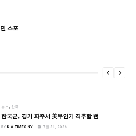
국민 스포
,
뉴스
한국
한국군, 경기 파주서 美무인기 격추할 뻔
BY
K.A TIMES NY
7월 31, 2026
B