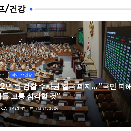
프/건강
뉴스
라이프/건강
72년 된 검찰 수사권 결국 폐지…”국민 피
자들 고통 심각할 것”
Y
K.A TIMES NY
7월 31, 2026