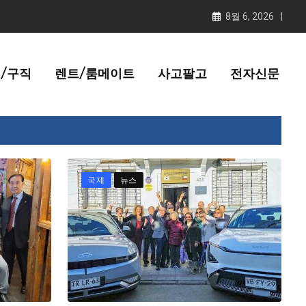
8월 6, 2026
/구직
렌트/룸메이트
사고팔고
전자신문
국제
뉴스