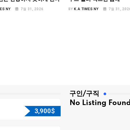
MES NY
7월 31, 2026
BY
K.A TIMES NY
7월 31, 202
구인/구직
No Listing Foun
3,900
$