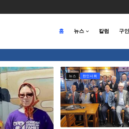
홈
뉴스
칼럼
구인
체에 36만불 예산 지원
뉴스
한인사회