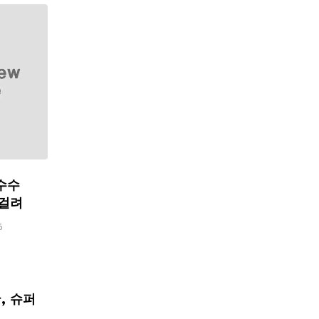
수수
 걸려
6
, 슈퍼