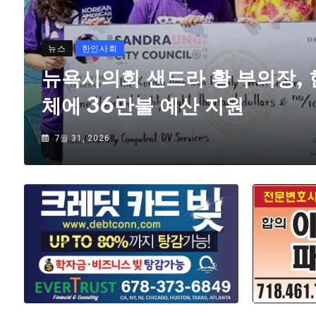
뉴스
한인사회
뉴욕시의회 샌드라 황 부의장,
체에 36만불 예산 지원
7월 31, 2026