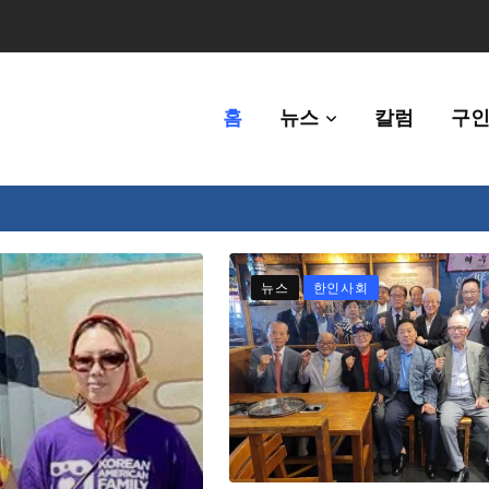
홈
뉴스
칼럼
구인
체에 36만불 예산 지원
뉴스
한인사회