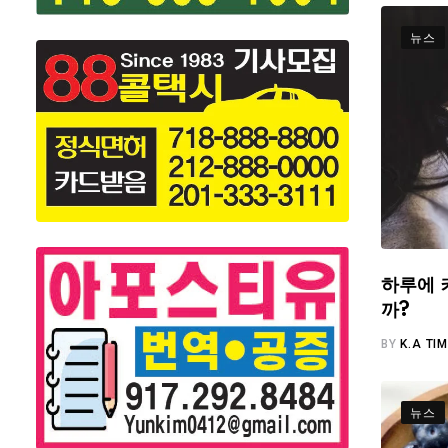
뉴스
하루에 
까?
BY
K.A TI
뉴스