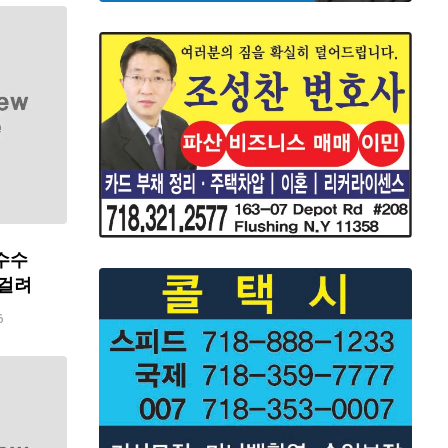
수수
 걸려
6