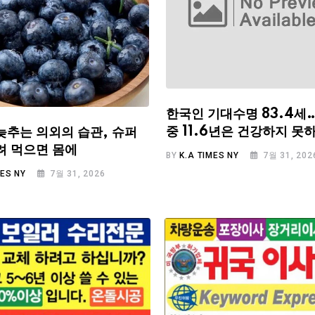
한국인 기대수명 83.4세
중 11.6년은 건강하지 못
늦추는 의외의 습관, 슈퍼
려 먹으면 몸에
BY
K.A TIMES NY
7월 31, 202
MES NY
7월 31, 2026