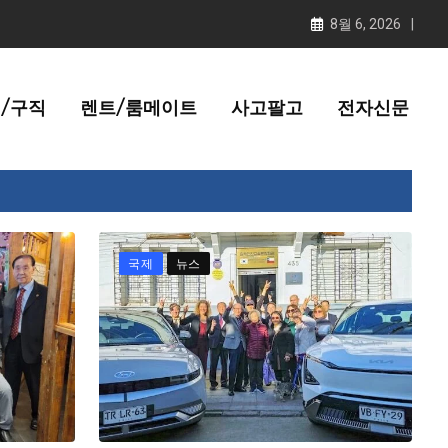
8월 6, 2026
/구직
렌트/룸메이트
사고팔고
전자신문
국제
뉴스