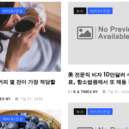
라이프/건강
뉴스
라이프/건강
美 전문직 비자 10만달러 
료, 항소법원에서 또 제동
커피 몇 잔이 가장 적당할
BY
K.A TIMES NY
7월 31, 202
MES NY
7월 31, 2026
뉴스
라이프/건강
라이프/건강