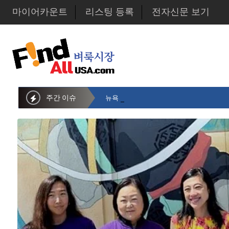
마이어카운트
리스팅 등록
전자신문 보기
주간 이슈
뉴욕시의회 샌드라 황 부의장, 한인비영리단