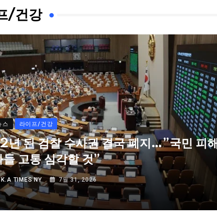
프/건강
뉴스
라이프/건강
72년 된 검찰 수사권 결국 폐지…”국민 피
자들 고통 심각할 것”
Y
K.A TIMES NY
7월 31, 2026