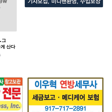
…그
하게 산다
6