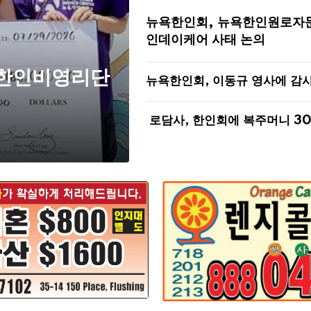
뉴욕한인회, 뉴욕한인원로자
인데이케어 사태 논의
 한인비영리단
뉴욕한인회, 이동규 영사에 감
로담사, 한인회에 복주머니 3