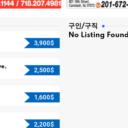
구인/구직
No Listing Foun
3,900
$
e.
2,500
$
1,600
$
2,200
$