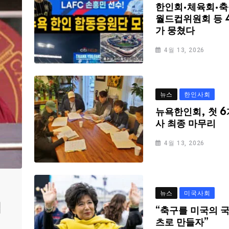
한인회·체육회·축
월드컵위원회 등 
가 뭉쳤다
4월 13, 2026
뉴스
한인사회
뉴욕한인회, 첫 6
사 최종 마무리
4월 13, 2026
뉴스
미국사회
심
“축구를 미국의 
츠로 만들자”