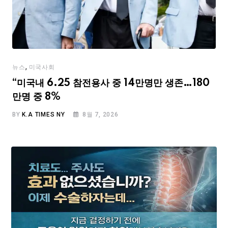
,
뉴스
미국사회
“미국내 6.25 참전용사 중 14만명만 생존…180
만명 중 8%
BY
K.A TIMES NY
8월 7, 2026