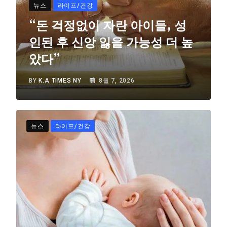
뉴스
라이프/건강
“돈 걱정없이 자란 아이들, 성
인된 후 신앙 잃을 가능성 더 높
았다”
BY
K.A TIMES NY
8월 7, 2026
뉴스
라이프/건강