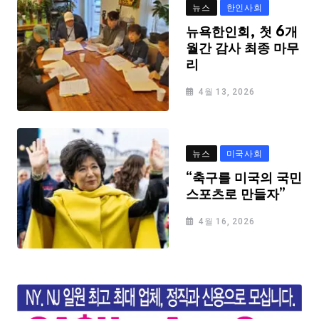
뉴스
한인사회
뉴욕한인회, 첫 6개
월간 감사 최종 마무
리
4월 13, 2026
뉴스
미국사회
“축구를 미국의 국민
스포츠로 만들자”
4월 16, 2026