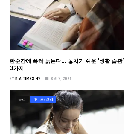
한순간에 폭싹 늙는다… 놓치기 쉬운 ‘생활 습관’
3가지
BY
K.A TIMES NY
8월 7, 2026
뉴스
라이프/건강