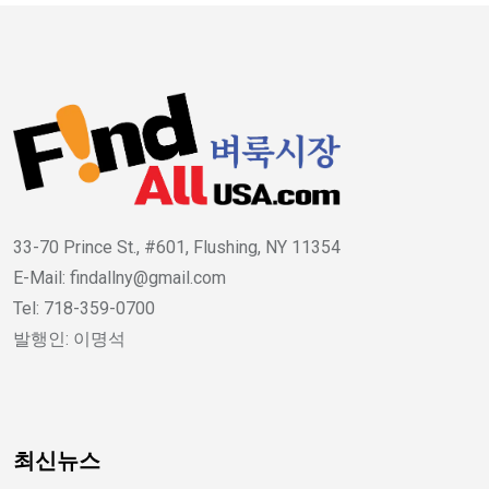
33-70 Prince St., #601, Flushing, NY 11354
E-Mail: findallny@gmail.com
Tel: 718-359-0700
발행인: 이명석
최신뉴스