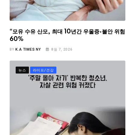
“모유 수유 산모, 최대 10년간 우울증·불안 위험
60%
BY
K.A TIMES NY
8월 7, 2026
뉴스
라이프/건강