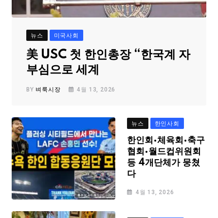
뉴스
미국사회
美 USC 첫 한인총장 “한국계 자
부심으로 세계
BY
벼룩시장
4월 13, 2026
뉴스
한인사회
한인회·체육회·축구
협회·월드컵위원회
등 4개단체가 뭉쳤
다
4월 13, 2026