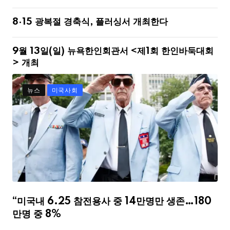
8·15 광복절 경축식, 플러싱서 개최한다
9월 13일(일) 뉴욕한인회관서 <제1회 한인바둑대회
> 개최
뉴스
미국사회
“미국내 6.25 참전용사 중 14만명만 생존…180
만명 중 8%