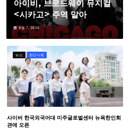
아이비, 브로드웨이 뮤지컬
<시카고> 주역 맡아
8월 7, 2026
뉴스
한인사회
사이버 한국외국어대 미주글로벌센터 뉴욕한인회
관에 오픈