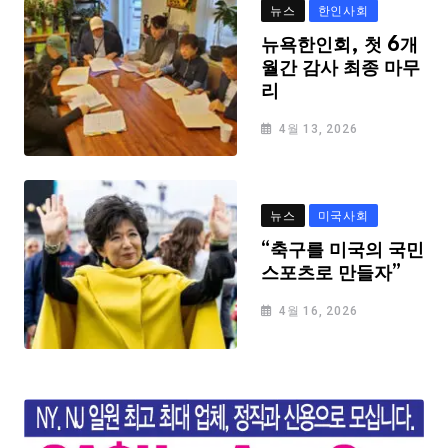
뉴스
한인사회
뉴욕한인회, 첫 6개
월간 감사 최종 마무
리
4월 13, 2026
뉴스
미국사회
“축구를 미국의 국민
스포츠로 만들자”
4월 16, 2026