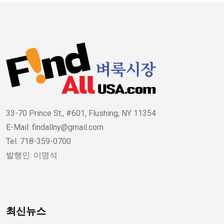
33-70 Prince St., #601, Flushing, NY 11354
E-Mail: findallny@gmail.com
Tel: 718-359-0700
발행인: 이명석
최신뉴스