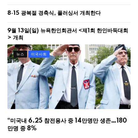
8·15 광복절 경축식, 플러싱서 개최한다
9월 13일(일) 뉴욕한인회관서 <제1회 한인바둑대회
> 개최
뉴스
미국사회
“미국내 6.25 참전용사 중 14만명만 생존…180
만명 중 8%