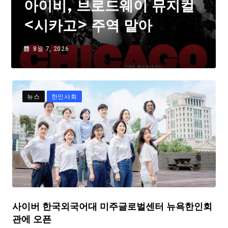
아이비, 브로드웨이 뮤지컬
<시카고> 주역 맡아
8월 7, 2026
뉴스
한인사회
사이버 한국외국어대 미주글로벌센터 뉴욕한인회
관에 오픈