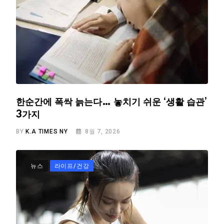
한순간에 폭싹 늙는다… 놓치기 쉬운 ‘생활 습관’
3가지
BY
K.A TIMES NY
8월 7, 2026
뉴스
라이프/건강