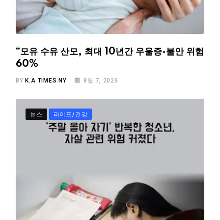
“모유 수유 산모, 최대 10년간 우울증·불안 위험
60%
BY
K.A TIMES NY
8월 7, 2026
뉴스
라이프/건강