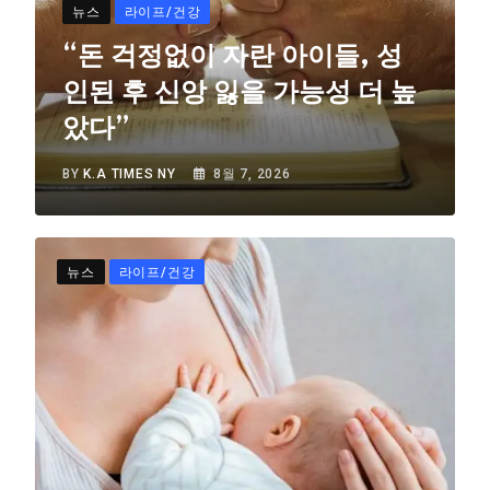
뉴스
라이프/건강
“돈 걱정없이 자란 아이들, 성
인된 후 신앙 잃을 가능성 더 높
았다”
BY
K.A TIMES NY
8월 7, 2026
뉴스
라이프/건강