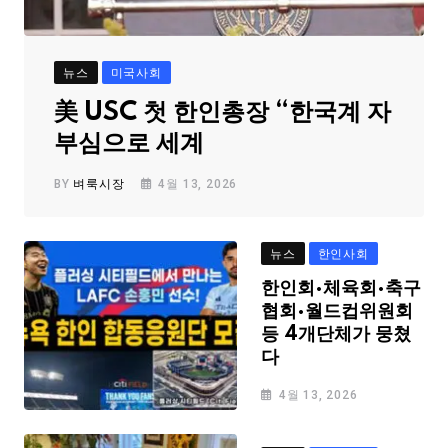
뉴스
미국사회
美 USC 첫 한인총장 “한국계 자
부심으로 세계
BY
벼룩시장
4월 13, 2026
뉴스
한인사회
한인회·체육회·축구
협회·월드컵위원회
등 4개단체가 뭉쳤
다
4월 13, 2026