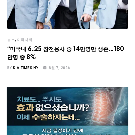
,
뉴스
미국사회
“미국내 6.25 참전용사 중 14만명만 생존…180
만명 중 8%
BY
K.A TIMES NY
8월 7, 2026