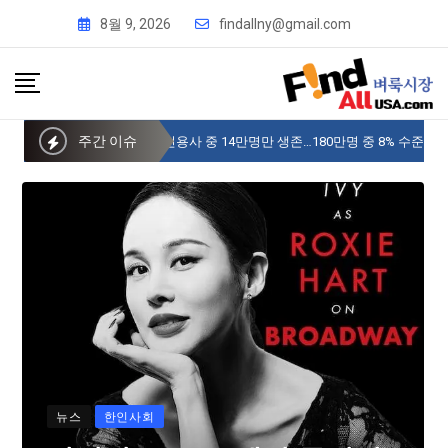
8월 9, 2026
findallny@gmail.com
주간 이슈
사이버 한국외국어대 미주글로벌센터 뉴욕
뉴스
한인사회