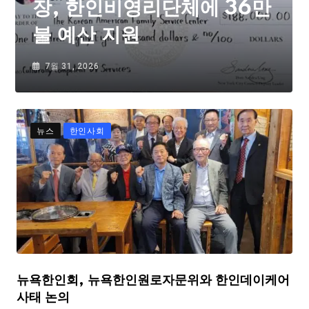
장, 한인비영리단체에 36만
불 예산 지원
7월 31, 2026
뉴스
한인사회
뉴욕한인회, 뉴욕한인원로자문위와 한인데이케어
사태 논의