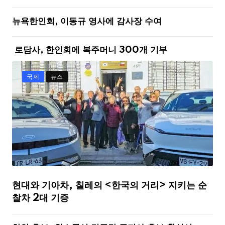
뉴욕한인회, 이동규 영사에 감사장 수여
로담사, 한인회에 복주머니 300개 기부
국제
뉴스
현대와 기아차, 칠레의 <한국의 거리> 지키는 순
찰차 2대 기증