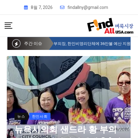
8월 7, 2026
findallny@gmail.com
주간 이슈
뉴욕시의회 샌드라 황 부의장, 한인비영리단체에 36만불 예산 지원
뉴스
한인사회
뉴욕시의회 샌드라 황 부의