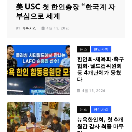
美 USC 첫 한인총장 “한국계 자
부심으로 세계
BY
벼룩시장
4월 13, 2026
뉴스
한인사회
한인회·체육회·축구
협회·월드컵위원회
등 4개단체가 뭉쳤
다
4월 13, 2026
뉴스
한인사회
뉴욕한인회, 첫 6개
월간 감사 최종 마무