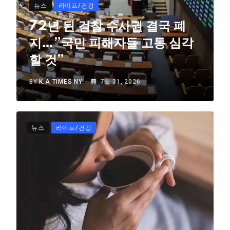
뉴스
라이프/건강
72년 된 검찰 수사권 결국 폐
지…”국민 피해자들 고통 심각
할 것”
BY
K.A TIMES NY
7월 31, 2026
뉴스
라이프/건강