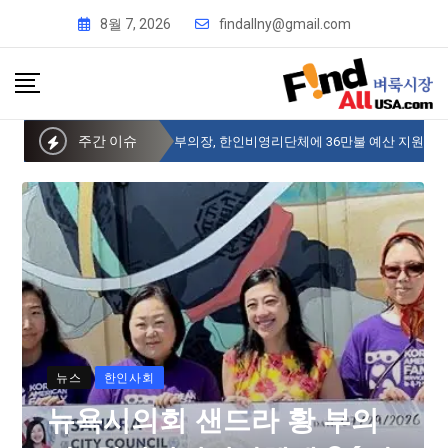
8월 7, 2026
findallny@gmail.com
주간 이슈
뉴욕시의회 샌드라 황 부의장, 한인비영리단체에 36만불 예산 지원
뉴스
한인사회
뉴욕시의회 샌드라 황 부의