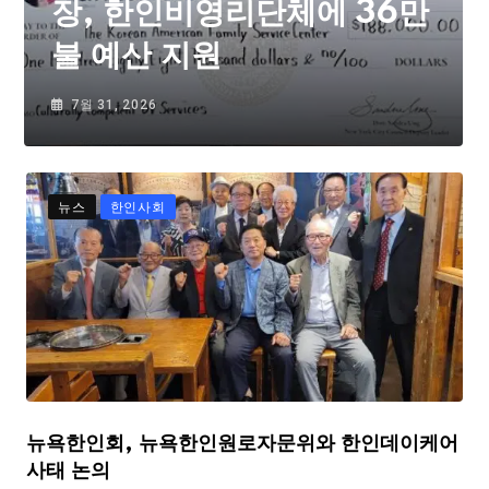
장, 한인비영리단체에 36만
불 예산 지원
7월 31, 2026
뉴스
한인사회
뉴욕한인회, 뉴욕한인원로자문위와 한인데이케어
사태 논의