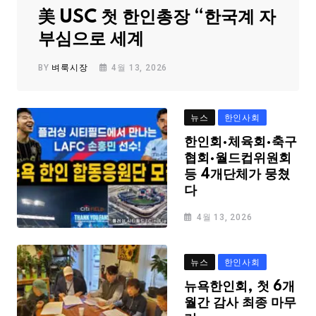
美 USC 첫 한인총장 “한국계 자
부심으로 세계
BY
벼룩시장
4월 13, 2026
뉴스
한인사회
한인회·체육회·축구
협회·월드컵위원회
등 4개단체가 뭉쳤
다
4월 13, 2026
뉴스
한인사회
뉴욕한인회, 첫 6개
월간 감사 최종 마무