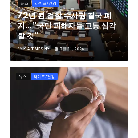
뉴스
라이프/건강
72년 된 검찰 수사권 결국 폐
지…”국민 피해자들 고통 심각
할 것”
BY
K.A TIMES NY
7월 31, 2026
뉴스
라이프/건강