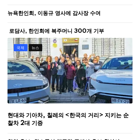
뉴욕한인회, 이동규 영사에 감사장 수여
로담사, 한인회에 복주머니 300개 기부
국제
뉴스
현대와 기아차, 칠레의 <한국의 거리> 지키는 순
찰차 2대 기증