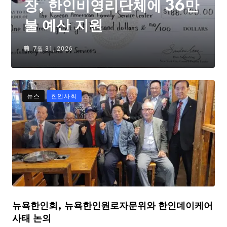
장, 한인비영리단체에 36만
불 예산 지원
7월 31, 2026
뉴스
한인사회
뉴욕한인회, 뉴욕한인원로자문위와 한인데이케어
사태 논의