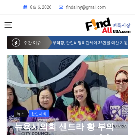
8월 6, 2026
findallny@gmail.com
주간 이슈
뉴욕시의회 샌드라 황 부의장, 한인비영리단체에 36만불 예산 지원
뉴스
한인사회
뉴욕시의회 샌드라 황 부의