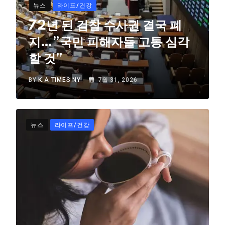
뉴스
라이프/건강
72년 된 검찰 수사권 결국 폐
지…”국민 피해자들 고통 심각
할 것”
BY
K.A TIMES NY
7월 31, 2026
뉴스
라이프/건강