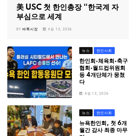
美 USC 첫 한인총장 “한국계 자
부심으로 세계
BY
벼룩시장
4월 13, 2026
뉴스
한인사회
한인회·체육회·축구
협회·월드컵위원회
등 4개단체가 뭉쳤
다
4월 13, 2026
뉴스
한인사회
뉴욕한인회, 첫 6개
월간 감사 최종 마무