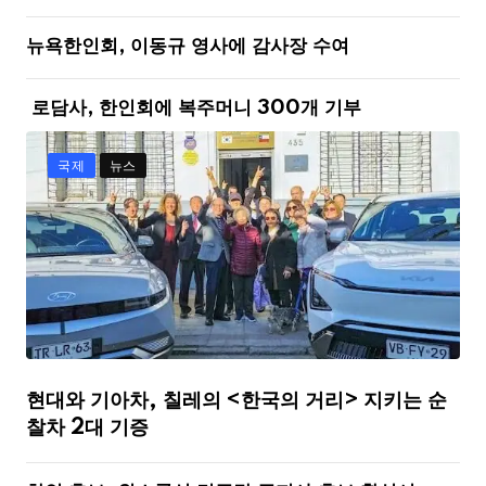
뉴욕한인회, 이동규 영사에 감사장 수여
로담사, 한인회에 복주머니 300개 기부
국제
뉴스
현대와 기아차, 칠레의 <한국의 거리> 지키는 순
찰차 2대 기증