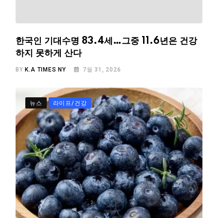
한국인 기대수명 83.4세…그중 11.6년은 건강
하지 못하게 산다
BY
K.A TIMES NY
7월 31, 2026
뉴스
라이프/건강