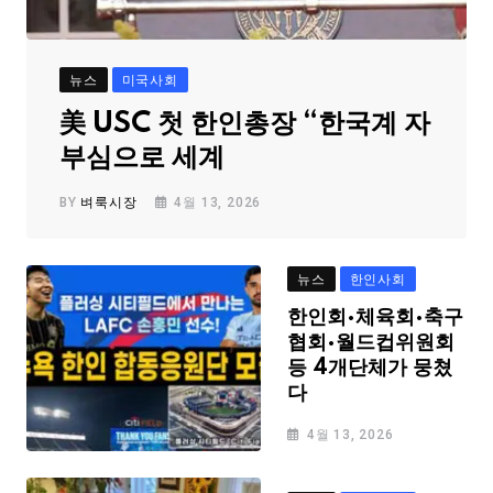
뉴스
미국사회
美 USC 첫 한인총장 “한국계 자
부심으로 세계
BY
벼룩시장
4월 13, 2026
뉴스
한인사회
한인회·체육회·축구
협회·월드컵위원회
등 4개단체가 뭉쳤
다
4월 13, 2026