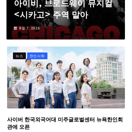
아이비, 브로드웨이 뮤지컬
<시카고> 주역 맡아
8월 7, 2026
뉴스
한인사회
사이버 한국외국어대 미주글로벌센터 뉴욕한인회
관에 오픈