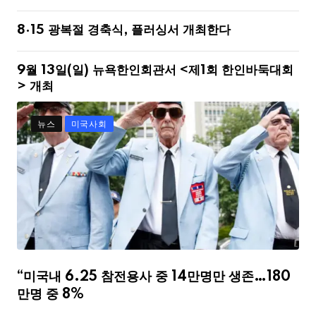
8·15 광복절 경축식, 플러싱서 개최한다
9월 13일(일) 뉴욕한인회관서 <제1회 한인바둑대회
> 개최
뉴스
미국사회
“미국내 6.25 참전용사 중 14만명만 생존…180
만명 중 8%