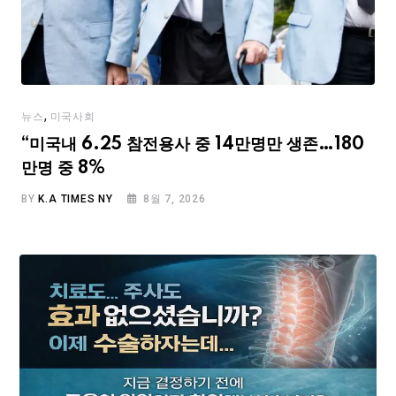
,
뉴스
미국사회
“미국내 6.25 참전용사 중 14만명만 생존…180
만명 중 8%
BY
K.A TIMES NY
8월 7, 2026