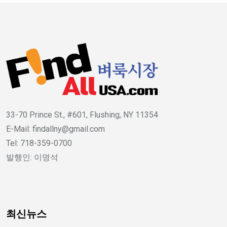
33-70 Prince St., #601, Flushing, NY 11354
E-Mail: findallny@gmail.com
Tel: 718-359-0700
발행인: 이명석
최신뉴스