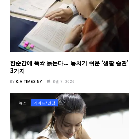
한순간에 폭싹 늙는다… 놓치기 쉬운 ‘생활 습관’
3가지
BY
K.A TIMES NY
8월 7, 2026
뉴스
라이프/건강