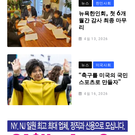
뉴스
한인사회
뉴욕한인회, 첫 6개
월간 감사 최종 마무
리
4월 13, 2026
뉴스
미국사회
“축구를 미국의 국민
스포츠로 만들자”
4월 16, 2026