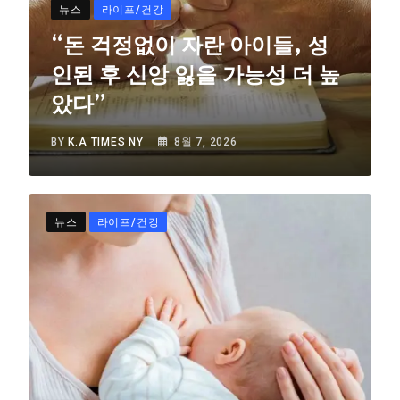
뉴스
라이프/건강
“돈 걱정없이 자란 아이들, 성
인된 후 신앙 잃을 가능성 더 높
았다”
BY
K.A TIMES NY
8월 7, 2026
뉴스
라이프/건강