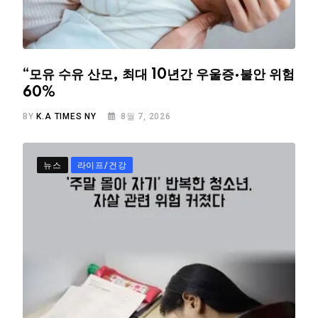
“모유 수유 산모, 최대 10년간 우울증·불안 위험
60%
BY
K.A TIMES NY
8월 7, 2026
뉴스
라이프/건강