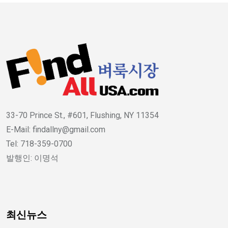
33-70 Prince St., #601, Flushing, NY 11354
E-Mail: findallny@gmail.com
Tel: 718-359-0700
발행인: 이명석
최신뉴스