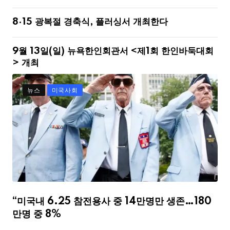
8·15 광복절 경축식, 플러싱서 개최한다
9월 13일(일) 뉴욕한인회관서 <제1회 한인바둑대회
> 개최
뉴스
미국사회
“미국내 6.25 참전용사 중 14만명만 생존…180
만명 중 8%