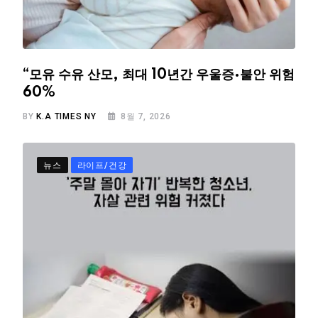
“모유 수유 산모, 최대 10년간 우울증·불안 위험
60%
BY
K.A TIMES NY
8월 7, 2026
뉴스
라이프/건강