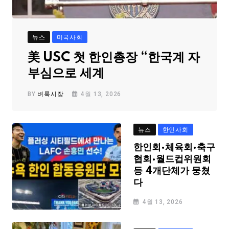
뉴스
미국사회
美 USC 첫 한인총장 “한국계 자
부심으로 세계
BY
벼룩시장
4월 13, 2026
뉴스
한인사회
한인회·체육회·축구
협회·월드컵위원회
등 4개단체가 뭉쳤
다
4월 13, 2026