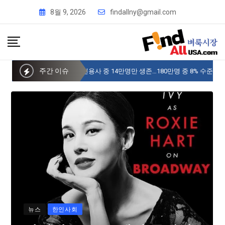
8월 9, 2026
findallny@gmail.com
주간 이슈
사이버 한국외국어대 미주글로벌센터 뉴욕
뉴스
한인사회