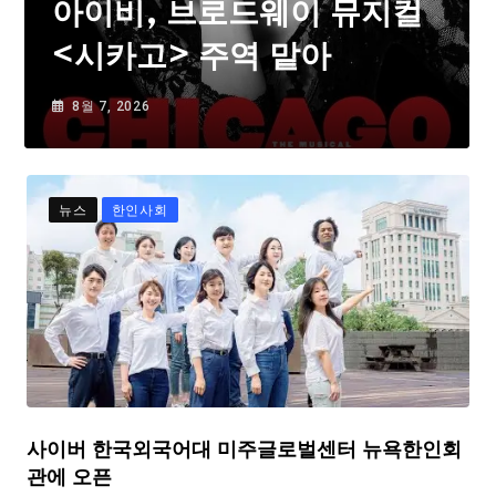
아이비, 브로드웨이 뮤지컬
<시카고> 주역 맡아
8월 7, 2026
뉴스
한인사회
사이버 한국외국어대 미주글로벌센터 뉴욕한인회
관에 오픈