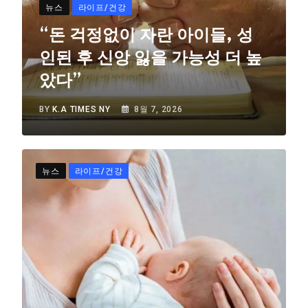
뉴스
라이프/건강
“돈 걱정없이 자란 아이들, 성
인된 후 신앙 잃을 가능성 더 높
았다”
BY
K.A TIMES NY
8월 7, 2026
뉴스
라이프/건강