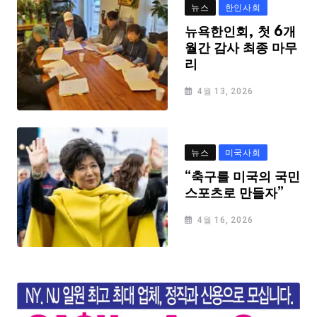
뉴스
한인사회
뉴욕한인회, 첫 6개
월간 감사 최종 마무
리
4월 13, 2026
뉴스
미국사회
“축구를 미국의 국민
스포츠로 만들자”
4월 16, 2026