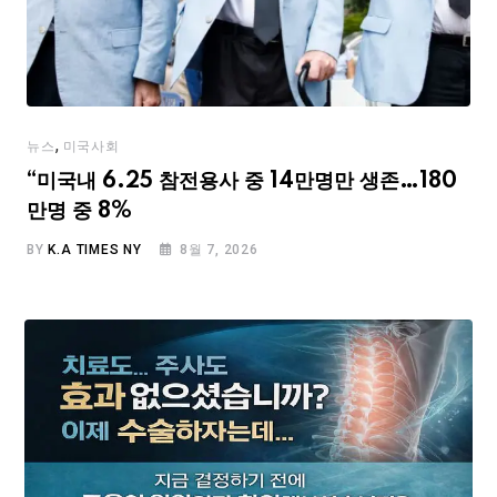
,
뉴스
미국사회
“미국내 6.25 참전용사 중 14만명만 생존…180
만명 중 8%
BY
K.A TIMES NY
8월 7, 2026