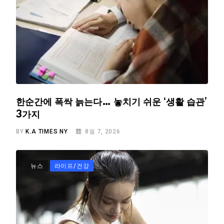
한순간에 폭싹 늙는다… 놓치기 쉬운 ‘생활 습관’
3가지
BY
K.A TIMES NY
8월 7, 2026
뉴스
라이프/건강