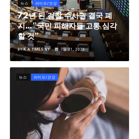
뉴스
라이프/건강
72년 된 검찰 수사권 결국 폐
지…”국민 피해자들 고통 심각
할 것”
BY
K.A TIMES NY
7월 31, 2026
뉴스
라이프/건강