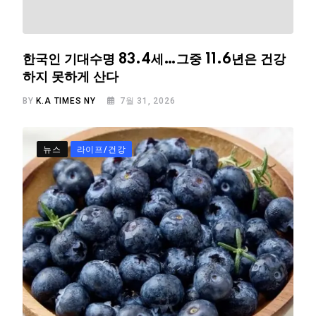
한국인 기대수명 83.4세…그중 11.6년은 건강
하지 못하게 산다
BY
K.A TIMES NY
7월 31, 2026
뉴스
라이프/건강