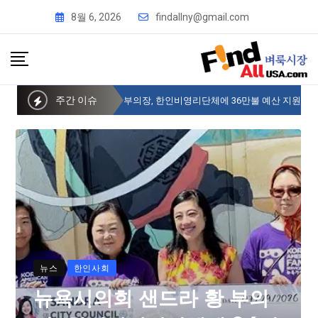
8월 6, 2026
findallny@gmail.com
주간 이슈
뉴욕시의회 샌드라 황 부의장, 한인비영리단체에 36만불 예산 지원
뉴스
한인사회
뉴욕시의회 샌드라 황 부의