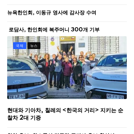
뉴욕한인회, 이동규 영사에 감사장 수여
로담사, 한인회에 복주머니 300개 기부
국제
뉴스
현대와 기아차, 칠레의 <한국의 거리> 지키는 순
찰차 2대 기증