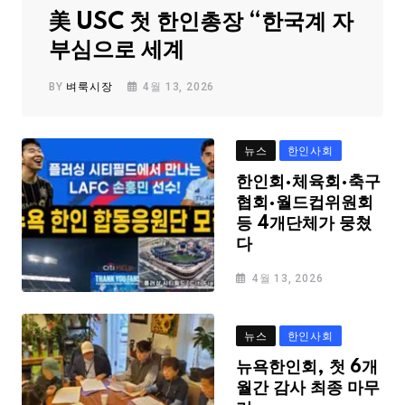
美 USC 첫 한인총장 “한국계 자
부심으로 세계
BY
벼룩시장
4월 13, 2026
뉴스
한인사회
한인회·체육회·축구
협회·월드컵위원회
등 4개단체가 뭉쳤
다
4월 13, 2026
뉴스
한인사회
뉴욕한인회, 첫 6개
월간 감사 최종 마무