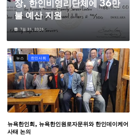
장, 한인비영리단체에 36만
불 예산 지원
7월 31, 2026
뉴스
한인사회
뉴욕한인회, 뉴욕한인원로자문위와 한인데이케어
사태 논의