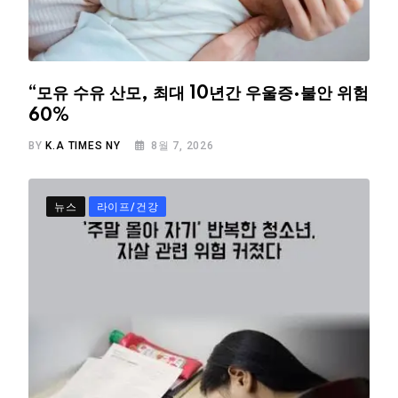
“모유 수유 산모, 최대 10년간 우울증·불안 위험
60%
BY
K.A TIMES NY
8월 7, 2026
뉴스
라이프/건강