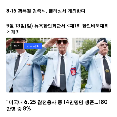
8·15 광복절 경축식, 플러싱서 개최한다
9월 13일(일) 뉴욕한인회관서 <제1회 한인바둑대회
> 개최
뉴스
미국사회
“미국내 6.25 참전용사 중 14만명만 생존…180
만명 중 8%