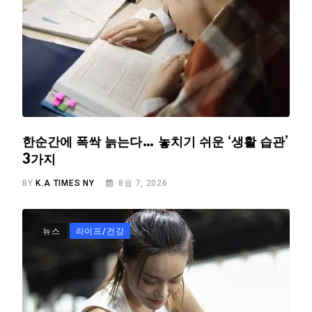
한순간에 폭싹 늙는다… 놓치기 쉬운 ‘생활 습관’
3가지
BY
K.A TIMES NY
8월 7, 2026
뉴스
라이프/건강