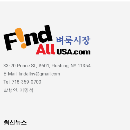
33-70 Prince St., #601, Flushing, NY 11354
E-Mail: findallny@gmail.com
Tel: 718-359-0700
발행인: 이명석
최신뉴스