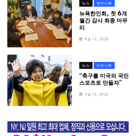
뉴스
한인사회
뉴욕한인회, 첫 6개
월간 감사 최종 마무
리
4월 13, 2026
뉴스
미국사회
“축구를 미국의 국민
스포츠로 만들자”
4월 16, 2026