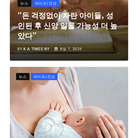
뉴스
라이프/건강
“돈 걱정없이 자란 아이들, 성
인된 후 신앙 잃을 가능성 더 높
았다”
BY
K.A TIMES NY
8월 7, 2026
뉴스
라이프/건강