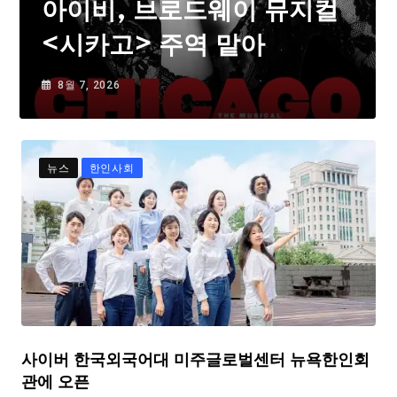
아이비, 브로드웨이 뮤지컬
<시카고> 주역 맡아
8월 7, 2026
뉴스
한인사회
사이버 한국외국어대 미주글로벌센터 뉴욕한인회
관에 오픈