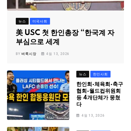
뉴스
미국사회
美 USC 첫 한인총장 “한국계 자
부심으로 세계
BY
벼룩시장
4월 13, 2026
뉴스
한인사회
한인회·체육회·축구
협회·월드컵위원회
등 4개단체가 뭉쳤
다
4월 13, 2026