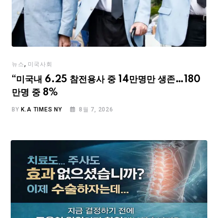
,
뉴스
미국사회
“미국내 6.25 참전용사 중 14만명만 생존…180
만명 중 8%
BY
K.A TIMES NY
8월 7, 2026