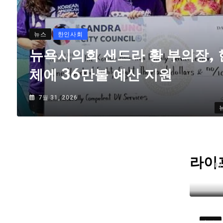
뉴스
한인사회
뉴욕시의회 샌드라 황 부의장,
체에 36만불 예산 지원
7월 31, 2026
라이
B
뉴스