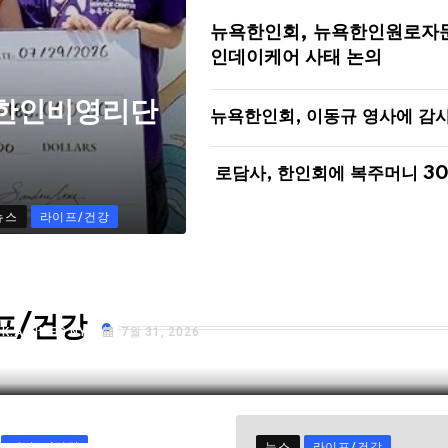
뉴욕한인회, 뉴욕한인원로자
인데이케어 사태 논의
 한인비영리단
뉴욕한인회, 이동규 영사에 감
로담사, 한인회에 복주머니 3
뉴스
라이프/건강
72년 된 검찰 수사권 결국 폐지…”국민 피
자들 고통 심각할 것”
프/건강
Y
K.A TIMES NY
7월 31, 2026
라이프/건강
뉴스
라이프/건강