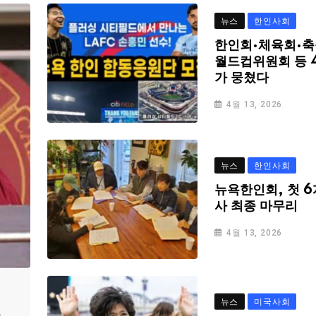
뉴스
한인사회
한인회·체육회·축
월드컵위원회 등 
가 뭉쳤다
4월 13, 2026
뉴스
한인사회
뉴욕한인회, 첫 6
사 최종 마무리
4월 13, 2026
뉴스
미국사회