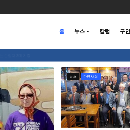
홈
뉴스
칼럼
구인
체에 36만불 예산 지원
뉴스
한인사회