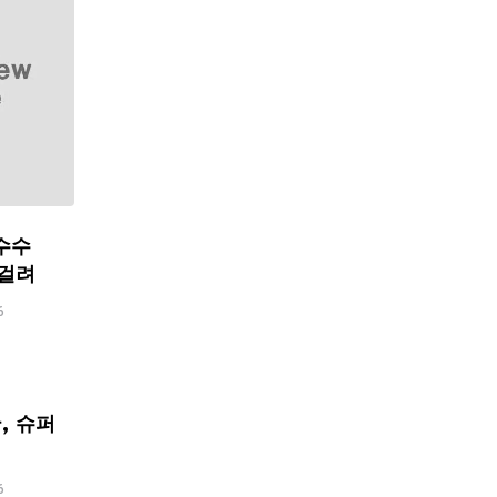
수수
 걸려
6
, 슈퍼
6