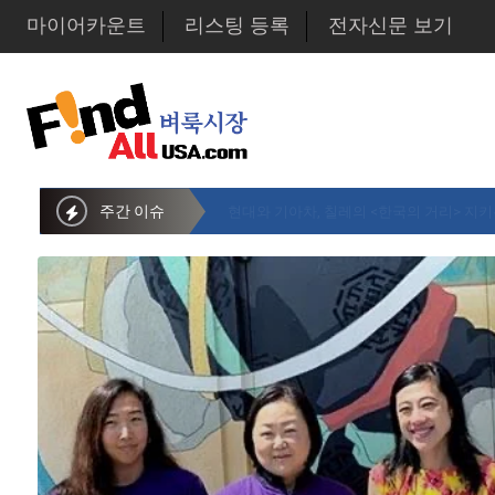
마이어카운트
리스팅 등록
전자신문 보기
주간 이슈
뉴욕시의회 샌드라 황 부의장, 한인비영리단