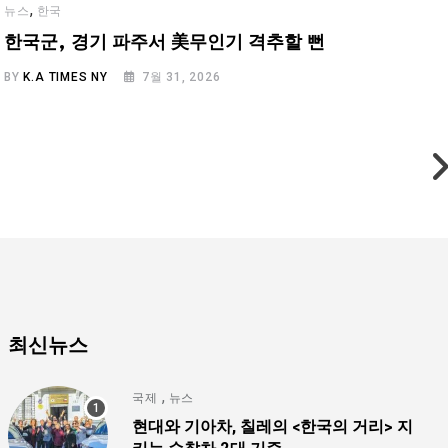
,
뉴스
한국
한국군, 경기 파주서 美무인기 격추할 뻔
BY
K.A TIMES NY
7월 31, 2026
B
최신뉴스
,
국제
뉴스
현대와 기아차, 칠레의 <한국의 거리> 지
키는 순찰차 2대 기증