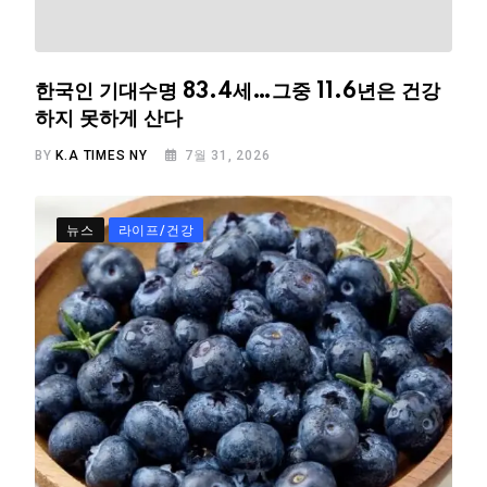
한국인 기대수명 83.4세…그중 11.6년은 건강
하지 못하게 산다
BY
K.A TIMES NY
7월 31, 2026
뉴스
라이프/건강