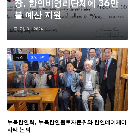
장, 한인비영리단체에 36만
불 예산 지원
7월 31, 2026
뉴스
한인사회
뉴욕한인회, 뉴욕한인원로자문위와 한인데이케어
사태 논의