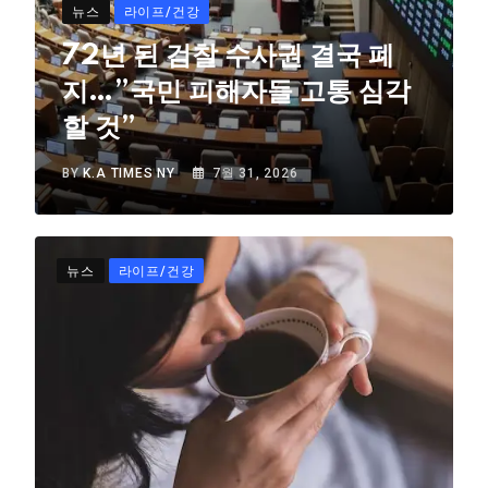
뉴스
라이프/건강
72년 된 검찰 수사권 결국 폐
지…”국민 피해자들 고통 심각
할 것”
BY
K.A TIMES NY
7월 31, 2026
뉴스
라이프/건강