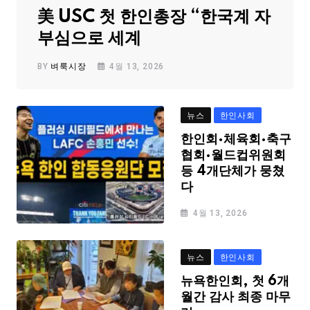
美 USC 첫 한인총장 “한국계 자
부심으로 세계
BY
벼룩시장
4월 13, 2026
뉴스
한인사회
한인회·체육회·축구
협회·월드컵위원회
등 4개단체가 뭉쳤
다
4월 13, 2026
뉴스
한인사회
뉴욕한인회, 첫 6개
월간 감사 최종 마무