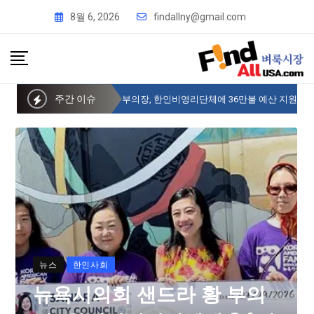
8월 6, 2026
findallny@gmail.com
주간 이슈
뉴욕시의회 샌드라 황 부의장, 한인비영리단체에 36만불 예산 지원
뉴스
한인사회
뉴욕시의회 샌드라 황 부의