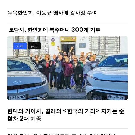
뉴욕한인회, 이동규 영사에 감사장 수여
로담사, 한인회에 복주머니 300개 기부
국제
뉴스
현대와 기아차, 칠레의 <한국의 거리> 지키는 순
찰차 2대 기증