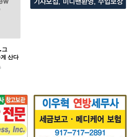
…그
하게 산다
6