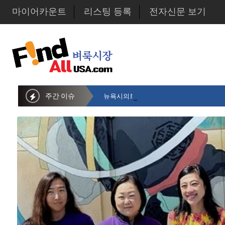
마이어카운트
리스팅 등록
전자신문 보기
주간 이슈
뉴욕시의회 샌드라 황 부의장, 한인비영리단