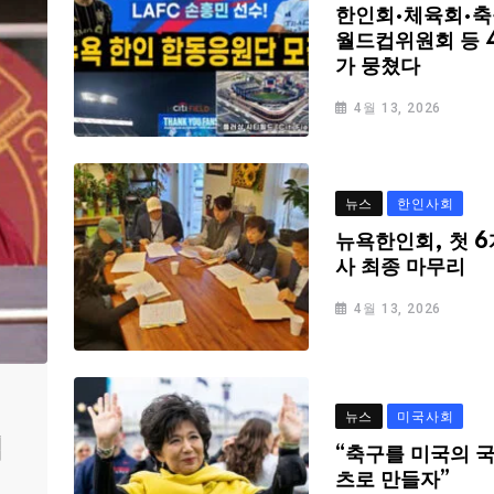
한인회·체육회·축
월드컵위원회 등 
가 뭉쳤다
4월 13, 2026
뉴스
한인사회
뉴욕한인회, 첫 6
사 최종 마무리
4월 13, 2026
뉴스
미국사회
심
“축구를 미국의 
츠로 만들자”