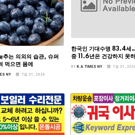
한국인 기대수명 83.4세
중 11.6년은 건강하지 못
늦추는 의외의 습관, 슈퍼
려 먹으면 몸에
BY
K.A TIMES NY
7월 31, 202
MES NY
7월 31, 2026