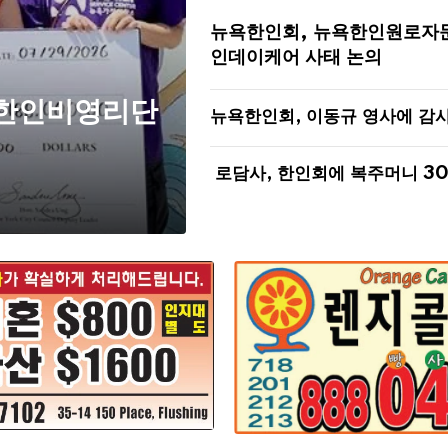
뉴욕한인회, 뉴욕한인원로자
인데이케어 사태 논의
 한인비영리단
뉴욕한인회, 이동규 영사에 감
로담사, 한인회에 복주머니 3