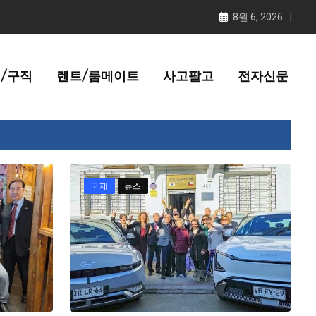
8월 6, 2026
/구직
렌트/룸메이트
사고팔고
전자신문
국제
뉴스