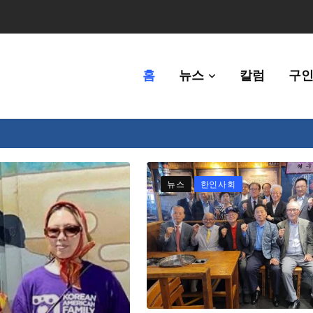
홈
뉴스
칼럼
구인
체에 36만불 예산 지원
뉴스
한인사회