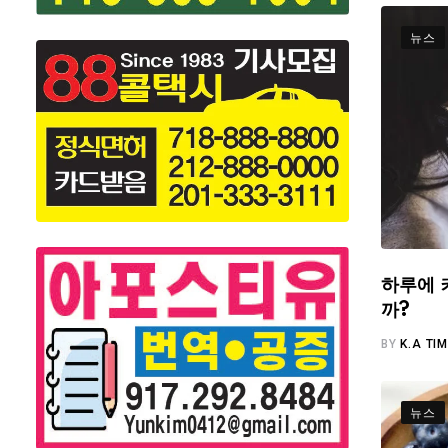
뉴스
하루에 
까?
BY
K.A TI
뉴스