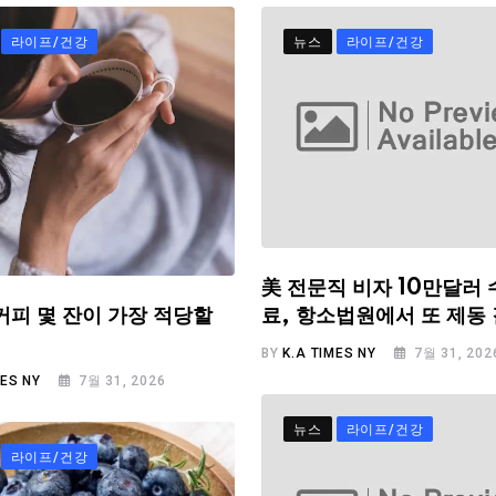
라이프/건강
뉴스
라이프/건강
美 전문직 비자 10만달러 
료, 항소법원에서 또 제동
커피 몇 잔이 가장 적당할
BY
K.A TIMES NY
7월 31, 202
MES NY
7월 31, 2026
뉴스
라이프/건강
라이프/건강