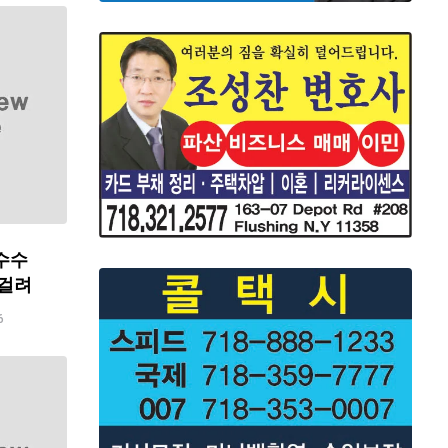
수수
 걸려
6