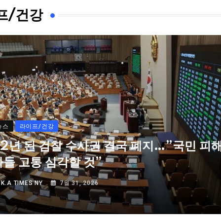
프/건강
뉴스
라이프/건강
72년 된 검찰 수사권 결국 폐지…”국민 피
자들 고통 심각할 것”
Y
K.A TIMES NY
7월 31, 2026