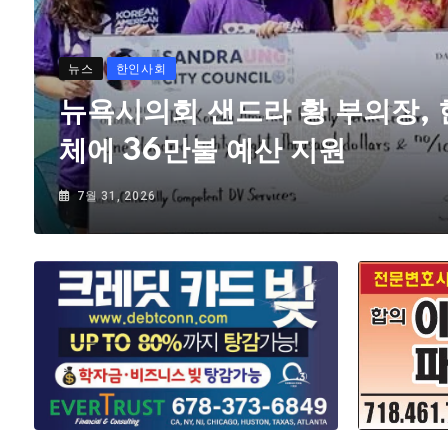
뉴스
한인사회
뉴욕시의회 샌드라 황 부의장,
체에 36만불 예산 지원
7월 31, 2026