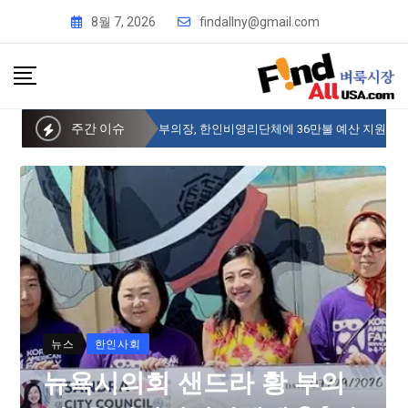
8월 7, 2026
findallny@gmail.com
주간 이슈
뉴욕시의회 샌드라 황 부의장, 한인비영리단체에 36만불 예산 지원
뉴스
한인사회
뉴욕시의회 샌드라 황 부의