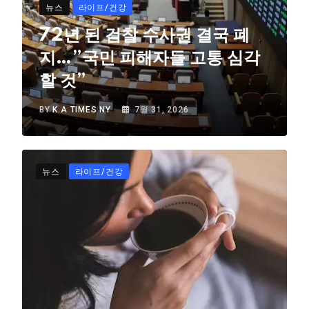
뉴스
라이프/건강
72년 된 검찰 수사권 결국 폐
지…”국민 피해자들 고통 심각
할 것”
BY
K.A TIMES NY
7월 31, 2026
뉴스
라이프/건강