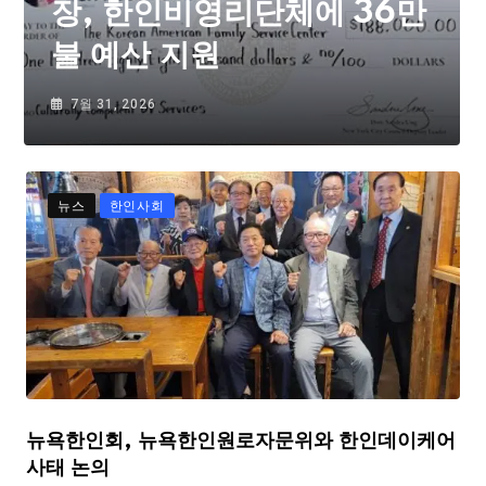
장, 한인비영리단체에 36만
불 예산 지원
7월 31, 2026
뉴스
한인사회
뉴욕한인회, 뉴욕한인원로자문위와 한인데이케어
사태 논의