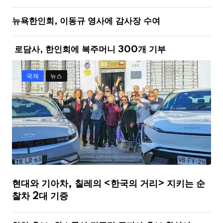
뉴욕한인회, 이동규 영사에 감사장 수여
로담사, 한인회에 복주머니 300개 기부
국제
뉴스
현대와 기아차, 칠레의 <한국의 거리> 지키는 순
찰차 2대 기증