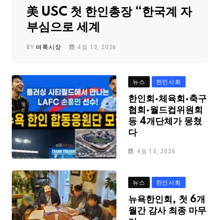
美 USC 첫 한인총장 “한국계 자
부심으로 세계
BY
벼룩시장
4월 13, 2026
뉴스
한인사회
한인회·체육회·축구
협회·월드컵위원회
등 4개단체가 뭉쳤
다
4월 13, 2026
뉴스
한인사회
뉴욕한인회, 첫 6개
월간 감사 최종 마무