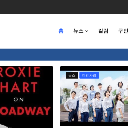
홈
뉴스
칼럼
구인
80만명 중 8% 수준
뉴스
한인사회