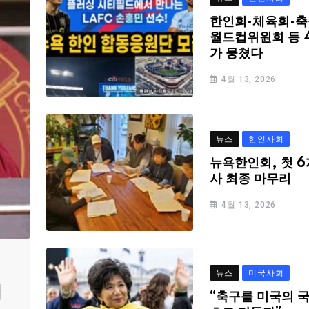
한인회·체육회·축
월드컵위원회 등 
가 뭉쳤다
4월 13, 2026
뉴스
한인사회
뉴욕한인회, 첫 6
사 최종 마무리
4월 13, 2026
뉴스
미국사회
심
“축구를 미국의 