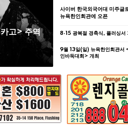
사이버 한국외국어대 미주글
뉴욕한인회관에 오픈
시카고> 주역
8·15 광복절 경축식, 플러싱서
9월 13일(일) 뉴욕한인회관서 
인바둑대회> 개최