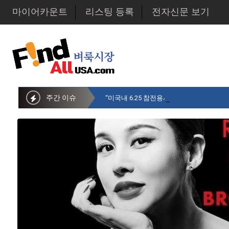
마이어카운트
리스팅 등록
전자신문 보기
주간 이슈
“미국내 6.25 참전용사 중 14만명만 생존…1