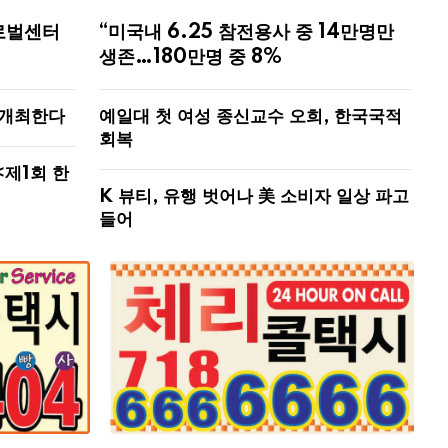
로벌센터
“미국내 6.25 참전용사 중 14만명만
생존…180만명 중 8%
 개최한다
예일대 첫 여성 종신교수 오희, 한국국적
회복
<제1회 한
K 뷰티, 유행 벗어나 美 소비자 일상 파고
들어