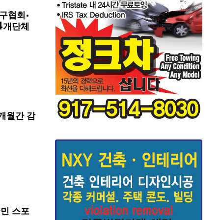
구협회·
4개단체
개월간 감
국민 스포