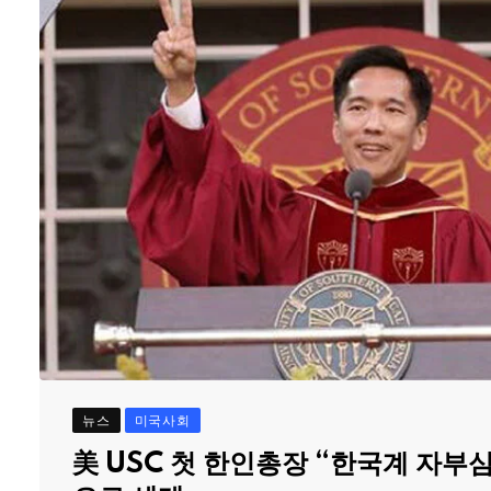
뉴스
미국사회
美 USC 첫 한인총장 “한국계 자부