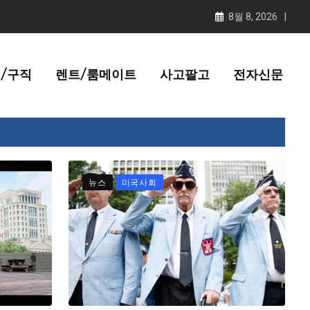
8월 8, 2026
/구직
렌트/룸메이트
사고팔고
전자신문
뉴스
미국사회