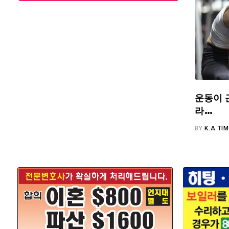
운동이 
라…
BY
K.A TI