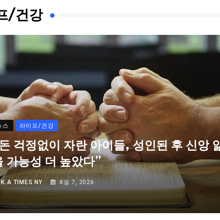
프/건강
뉴스
라이프/건강
“돈 걱정없이 자란 아이들, 성인된 후 신앙 
을 가능성 더 높았다”
Y
K.A TIMES NY
8월 7, 2026