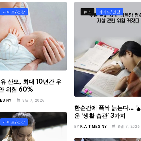
라이프/건강
뉴스
라이프/건강
유 산모, 최대 10년간 우
안 위험 60%
MES NY
8월 7, 2026
한순간에 폭싹 늙는다… 놓
운 ‘생활 습관’ 3가지
라이프/건강
BY
K.A TIMES NY
8월 7, 2026