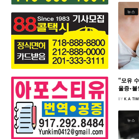
뉴스
“모유 수
울증·불
BY
K.A TI
뉴스