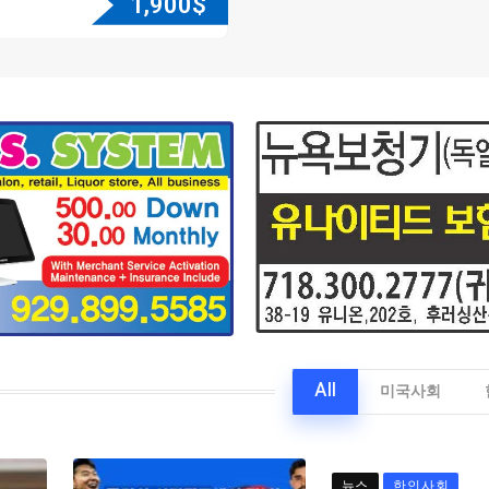
1,900
$
All
미국사회
뉴스
한인사회