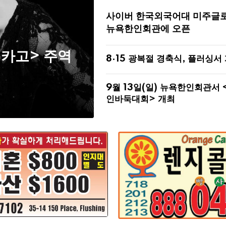
사이버 한국외국어대 미주글
뉴욕한인회관에 오픈
시카고> 주역
8·15 광복절 경축식, 플러싱서
9월 13일(일) 뉴욕한인회관서 
인바둑대회> 개최