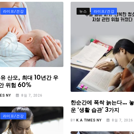
라이프/건강
뉴스
라이프/건강
유 산모, 최대 10년간 우
안 위험 60%
MES NY
8월 7, 2026
한순간에 폭싹 늙는다… 놓
운 ‘생활 습관’ 3가지
라이프/건강
BY
K.A TIMES NY
8월 7, 2026