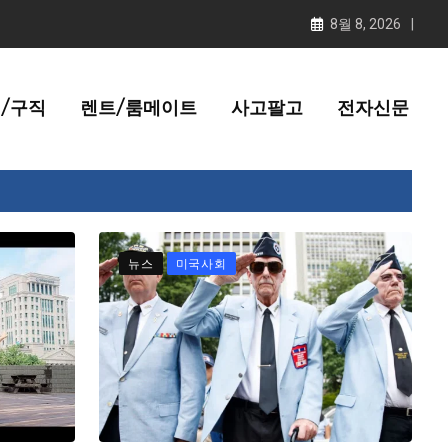
8월 8, 2026
/구직
렌트/룸메이트
사고팔고
전자신문
뉴스
미국사회