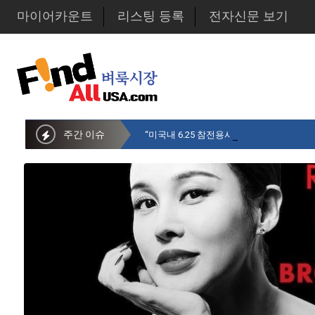
마이어카운트
리스팅 등록
전자신문 보기
주간 이슈
“미국내 6.25 참전용사 중 14만명만 생존…1