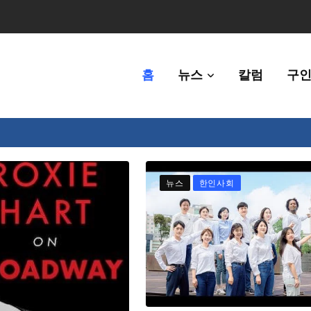
홈
뉴스
칼럼
구인
80만명 중 8% 수준
뉴스
한인사회