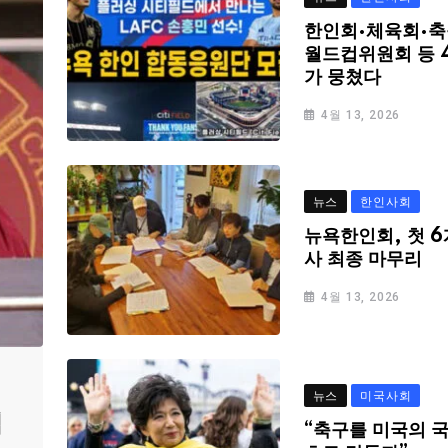
한인회·체육회·축
월드컵위원회 등 
가 뭉쳤다
4월 13, 2026
뉴스
한인사회
뉴욕한인회, 첫 6
사 최종 마무리
4월 13, 2026
뉴스
미국사회
심
“축구를 미국의 