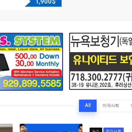
1,900
$
All
미국사회
뉴스
한인사회