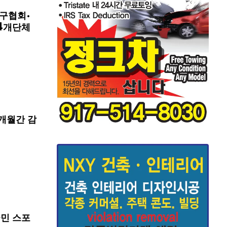
구협회·
4개단체
개월간 감
국민 스포