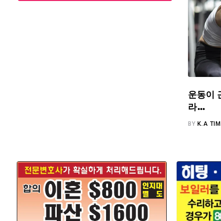
운동이 
라…
BY
K.A TI