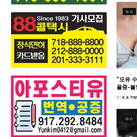
뉴스
“모유 수
울증·불
BY
K.A TI
뉴스