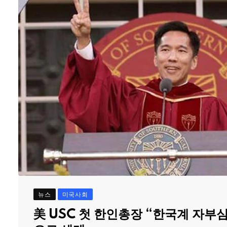
뉴스
미국사회
美 USC 첫 한인총장 “한국계 자부