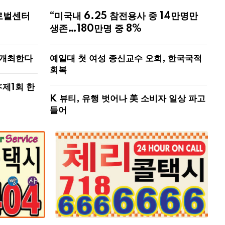
로벌센터
“미국내 6.25 참전용사 중 14만명만
생존…180만명 중 8%
 개최한다
예일대 첫 여성 종신교수 오희, 한국국적
회복
<제1회 한
K 뷰티, 유행 벗어나 美 소비자 일상 파고
들어