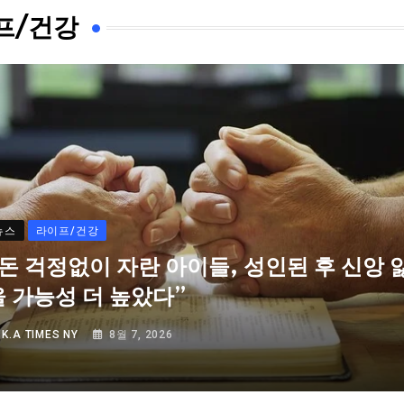
프/건강
뉴스
라이프/건강
“돈 걱정없이 자란 아이들, 성인된 후 신앙 
을 가능성 더 높았다”
Y
K.A TIMES NY
8월 7, 2026