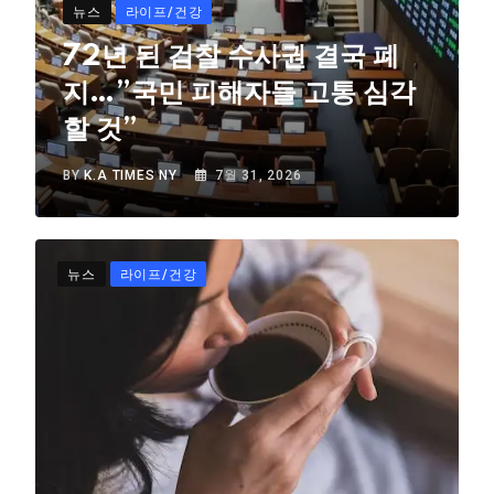
뉴스
라이프/건강
72년 된 검찰 수사권 결국 폐
지…”국민 피해자들 고통 심각
할 것”
BY
K.A TIMES NY
7월 31, 2026
뉴스
라이프/건강