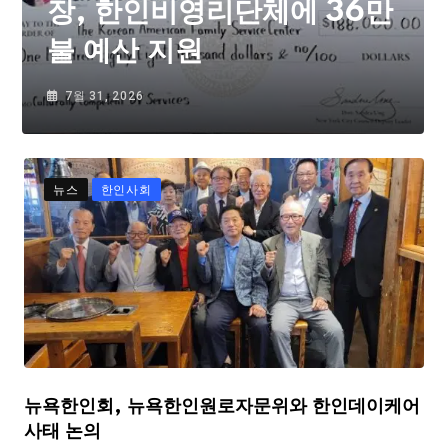
장, 한인비영리단체에 36만
불 예산 지원
7월 31, 2026
뉴스
한인사회
뉴욕한인회, 뉴욕한인원로자문위와 한인데이케어
사태 논의