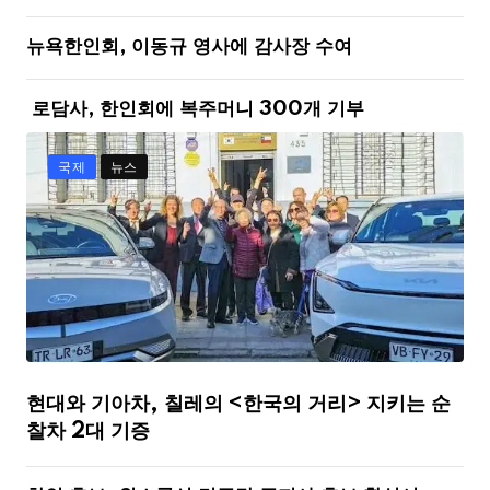
뉴욕한인회, 이동규 영사에 감사장 수여
로담사, 한인회에 복주머니 300개 기부
국제
뉴스
현대와 기아차, 칠레의 <한국의 거리> 지키는 순
찰차 2대 기증