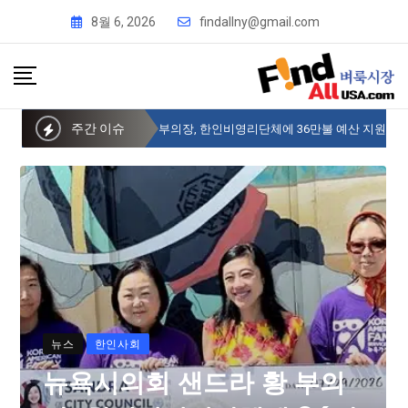
8월 6, 2026
findallny@gmail.com
주간 이슈
뉴욕시의회 샌드라 황 부의장, 한인비영리단체에 36만불 예산 지원
뉴스
한인사회
뉴욕시의회 샌드라 황 부의