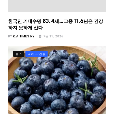
한국인 기대수명 83.4세…그중 11.6년은 건강
하지 못하게 산다
BY
K.A TIMES NY
7월 31, 2026
뉴스
라이프/건강