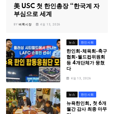
美 USC 첫 한인총장 “한국계 자
부심으로 세계
BY
벼룩시장
4월 13, 2026
뉴스
한인사회
한인회·체육회·축구
협회·월드컵위원회
등 4개단체가 뭉쳤
다
4월 13, 2026
뉴스
한인사회
뉴욕한인회, 첫 6개
월간 감사 최종 마무