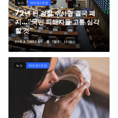
뉴스
라이프/건강
72년 된 검찰 수사권 결국 폐
지…”국민 피해자들 고통 심각
할 것”
BY
K.A TIMES NY
7월 31, 2026
뉴스
라이프/건강