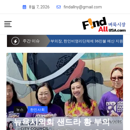
8월 7, 2026
findallny@gmail.com
주간 이슈
뉴욕시의회 샌드라 황 부의장, 한인비영리단체에 36만불 예산 지원
뉴스
한인사회
뉴욕시의회 샌드라 황 부의