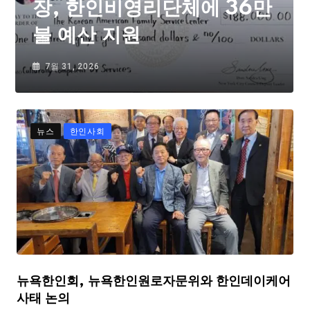
장, 한인비영리단체에 36만
불 예산 지원
7월 31, 2026
뉴스
한인사회
뉴욕한인회, 뉴욕한인원로자문위와 한인데이케어
사태 논의