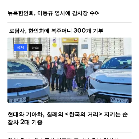
뉴욕한인회, 이동규 영사에 감사장 수여
로담사, 한인회에 복주머니 300개 기부
국제
뉴스
현대와 기아차, 칠레의 <한국의 거리> 지키는 순
찰차 2대 기증