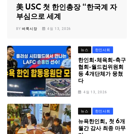
美 USC 첫 한인총장 “한국계 자
부심으로 세계
BY
벼룩시장
4월 13, 2026
뉴스
한인사회
한인회·체육회·축구
협회·월드컵위원회
등 4개단체가 뭉쳤
다
4월 13, 2026
뉴스
한인사회
뉴욕한인회, 첫 6개
월간 감사 최종 마무