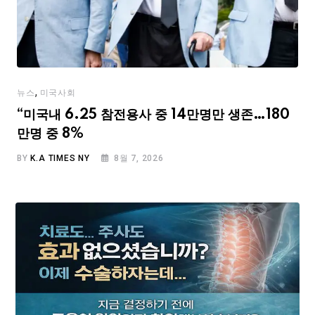
,
뉴스
미국사회
“미국내 6.25 참전용사 중 14만명만 생존…180
만명 중 8%
BY
K.A TIMES NY
8월 7, 2026