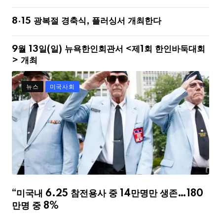
8·15 광복절 경축식, 플러싱서 개최한다
9월 13일(일) 뉴욕한인회관서 <제1회 한인바둑대회
> 개최
뉴스
미국사회
“미국내 6.25 참전용사 중 14만명만 생존…180
만명 중 8%