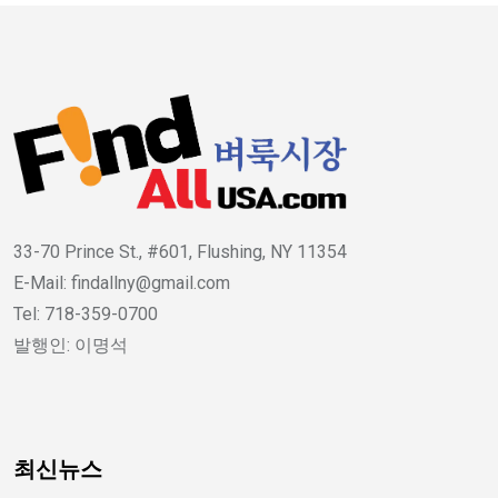
33-70 Prince St., #601, Flushing, NY 11354
E-Mail: findallny@gmail.com
Tel: 718-359-0700
발행인: 이명석
최신뉴스