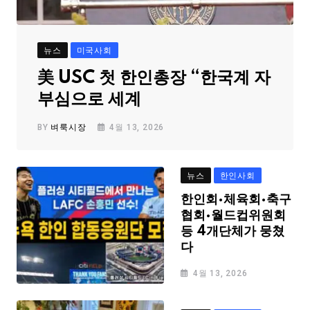
뉴스
미국사회
美 USC 첫 한인총장 “한국계 자
부심으로 세계
BY
벼룩시장
4월 13, 2026
뉴스
한인사회
한인회·체육회·축구
협회·월드컵위원회
등 4개단체가 뭉쳤
다
4월 13, 2026