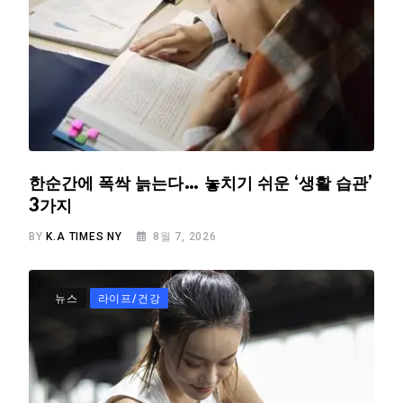
한순간에 폭싹 늙는다… 놓치기 쉬운 ‘생활 습관’
3가지
BY
K.A TIMES NY
8월 7, 2026
뉴스
라이프/건강