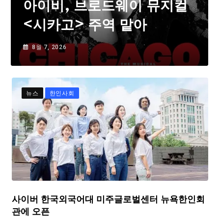
아이비, 브로드웨이 뮤지컬
<시카고> 주역 맡아
8월 7, 2026
뉴스
한인사회
사이버 한국외국어대 미주글로벌센터 뉴욕한인회
관에 오픈