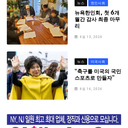
뉴스
한인사회
뉴욕한인회, 첫 6개
월간 감사 최종 마무
리
4월 13, 2026
뉴스
미국사회
“축구를 미국의 국민
스포츠로 만들자”
4월 16, 2026