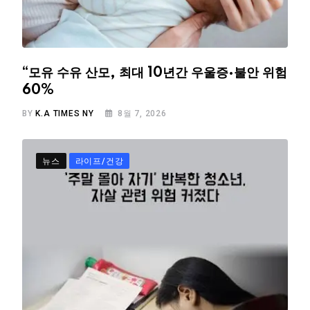
“모유 수유 산모, 최대 10년간 우울증·불안 위험
60%
BY
K.A TIMES NY
8월 7, 2026
뉴스
라이프/건강