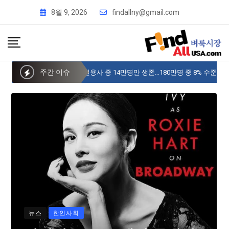
8월 9, 2026
findallny@gmail.com
주간 이슈
사이버 한국외국어대 미주글로벌센터 뉴욕
뉴스
한인사회