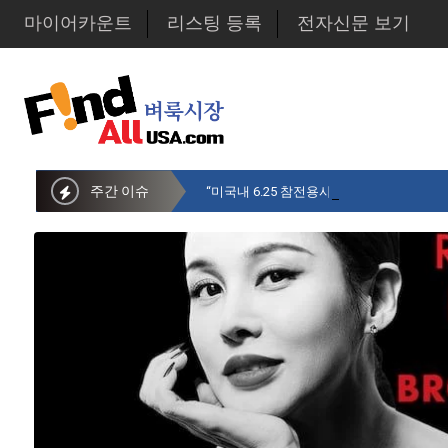
마이어카운트
리스팅 등록
전자신문 보기
주간 이슈
“미국내 6.25 참전용사 중 14만명만 생존…1