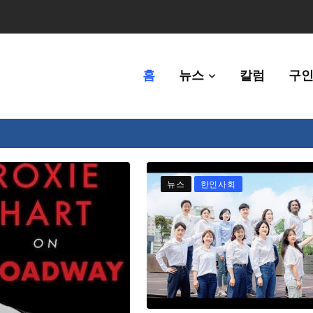
홈
뉴스
칼럼
구인
80만명 중 8% 수준
뉴스
한인사회