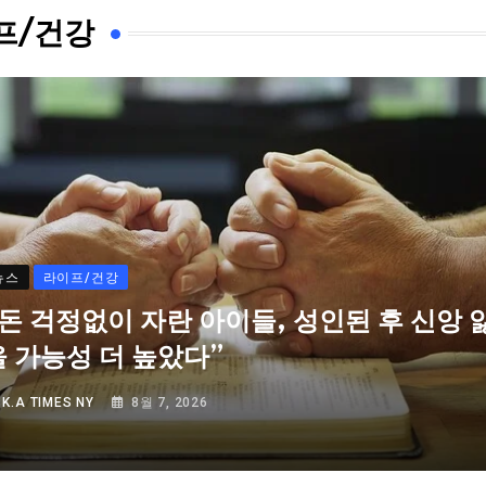
프/건강
뉴스
라이프/건강
“돈 걱정없이 자란 아이들, 성인된 후 신앙 
을 가능성 더 높았다”
Y
K.A TIMES NY
8월 7, 2026