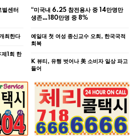
로벌센터
“미국내 6.25 참전용사 중 14만명만
생존…180만명 중 8%
 개최한다
예일대 첫 여성 종신교수 오희, 한국국적
회복
<제1회 한
K 뷰티, 유행 벗어나 美 소비자 일상 파고
들어