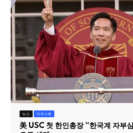
뉴스
미국사회
美 USC 첫 한인총장 “한국계 자부