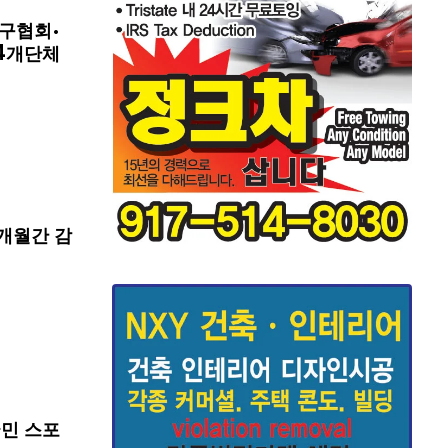
구협회·
4개단체
개월간 감
국민 스포