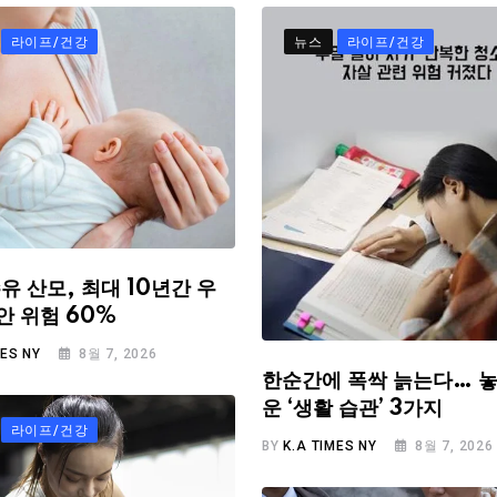
라이프/건강
뉴스
라이프/건강
유 산모, 최대 10년간 우
안 위험 60%
MES NY
8월 7, 2026
한순간에 폭싹 늙는다… 놓
운 ‘생활 습관’ 3가지
라이프/건강
BY
K.A TIMES NY
8월 7, 2026