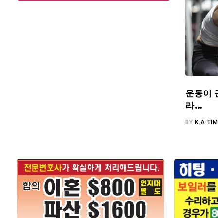
운동이 
라…
BY
K.A TI