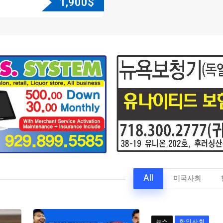
1,900
$
All
미국사회
뉴스
한인사회