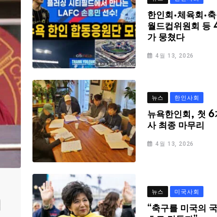
한인회·체육회·축
월드컵위원회 등 
가 뭉쳤다
4월 13, 2026
뉴스
한인사회
뉴욕한인회, 첫 6
사 최종 마무리
4월 13, 2026
뉴스
미국사회
심
“축구를 미국의 