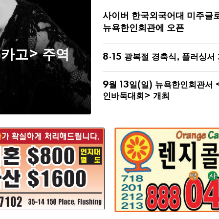
사이버 한국외국어대 미주글
뉴욕한인회관에 오픈
시카고> 주역
8·15 광복절 경축식, 플러싱서
9월 13일(일) 뉴욕한인회관서 
인바둑대회> 개최