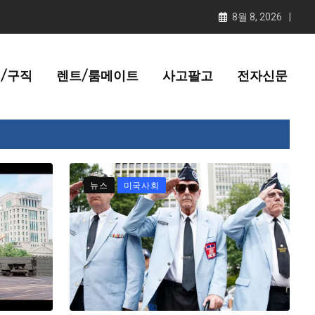
8월 8, 2026
/구직
렌트/룸메이트
사고팔고
전자신문
뉴스
미국사회