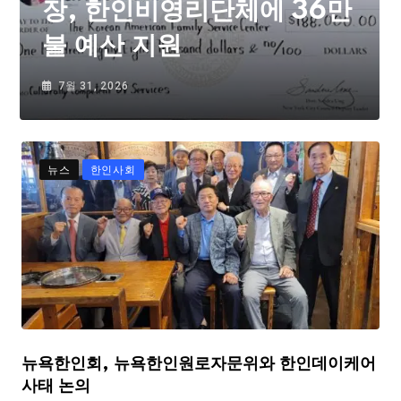
장, 한인비영리단체에 36만
불 예산 지원
7월 31, 2026
뉴스
한인사회
뉴욕한인회, 뉴욕한인원로자문위와 한인데이케어
사태 논의