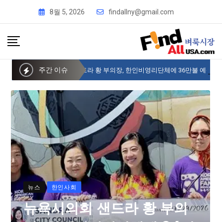
8월 5, 2026
findallny@gmail.com
주간 이슈
뉴욕시의회 샌드라 황 부의장, 한인비영리단체에 36만불 예산 지원
뉴스
한인사회
뉴욕시의회 샌드라 황 부의