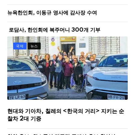
뉴욕한인회, 이동규 영사에 감사장 수여
로담사, 한인회에 복주머니 300개 기부
국제
뉴스
현대와 기아차, 칠레의 <한국의 거리> 지키는 순
찰차 2대 기증