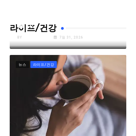
72년 된 검찰 수사권 결국 폐
지…”국민 피해자들 고통 심각
할 것”
라이프/건강
BY
K.A TIMES NY
7월 31, 2026
뉴스
라이프/건강