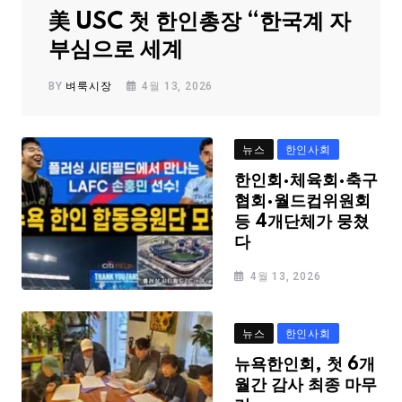
美 USC 첫 한인총장 “한국계 자
부심으로 세계
BY
벼룩시장
4월 13, 2026
뉴스
한인사회
한인회·체육회·축구
협회·월드컵위원회
등 4개단체가 뭉쳤
다
4월 13, 2026
뉴스
한인사회
뉴욕한인회, 첫 6개
월간 감사 최종 마무