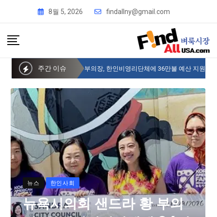
8월 5, 2026
findallny@gmail.com
주간 이슈
뉴욕시의회 샌드라 황 부의장, 한인비영리단체에 36만불 예산 지원
뉴스
한인사회
뉴욕시의회 샌드라 황 부의