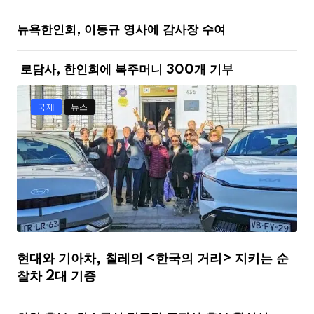
뉴욕한인회, 이동규 영사에 감사장 수여
로담사, 한인회에 복주머니 300개 기부
국제
뉴스
현대와 기아차, 칠레의 <한국의 거리> 지키는 순
찰차 2대 기증