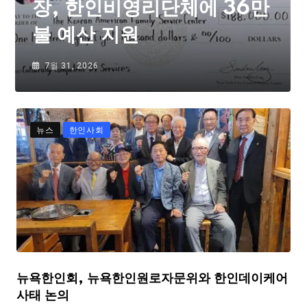
장, 한인비영리단체에 36만
불 예산 지원
7월 31, 2026
뉴스
한인사회
뉴욕한인회, 뉴욕한인원로자문위와 한인데이케어
사태 논의