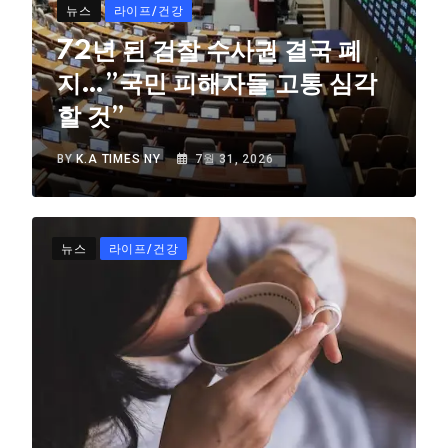
뉴스
라이프/건강
72년 된 검찰 수사권 결국 폐
지…”국민 피해자들 고통 심각
할 것”
BY
K.A TIMES NY
7월 31, 2026
뉴스
라이프/건강