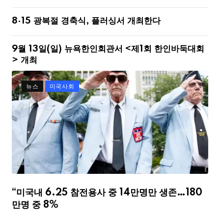
8·15 광복절 경축식, 플러싱서 개최한다
9월 13일(일) 뉴욕한인회관서 <제1회 한인바둑대회
> 개최
뉴스
미국사회
“미국내 6.25 참전용사 중 14만명만 생존…180
만명 중 8%