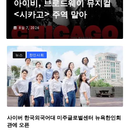
아이비, 브로드웨이 뮤지컬
<시카고> 주역 맡아
8월 7, 2026
뉴스
한인사회
사이버 한국외국어대 미주글로벌센터 뉴욕한인회
관에 오픈