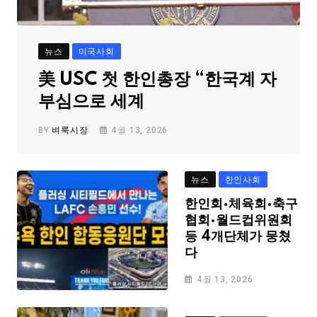
뉴스
미국사회
美 USC 첫 한인총장 “한국계 자
부심으로 세계
BY
벼룩시장
4월 13, 2026
뉴스
한인사회
한인회·체육회·축구
협회·월드컵위원회
등 4개단체가 뭉쳤
다
4월 13, 2026