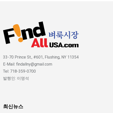
33-70 Prince St., #601, Flushing, NY 11354
E-Mail: findallny@gmail.com
Tel: 718-359-0700
발행인: 이명석
최신뉴스