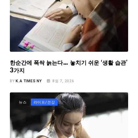
한순간에 폭싹 늙는다… 놓치기 쉬운 ‘생활 습관’
3가지
BY
K.A TIMES NY
8월 7, 2026
뉴스
라이프/건강