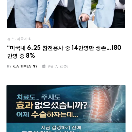
,
뉴스
미국사회
“미국내 6.25 참전용사 중 14만명만 생존…180
만명 중 8%
BY
K.A TIMES NY
8월 7, 2026