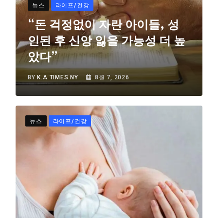
뉴스
라이프/건강
“돈 걱정없이 자란 아이들, 성
인된 후 신앙 잃을 가능성 더 높
았다”
BY
K.A TIMES NY
8월 7, 2026
뉴스
라이프/건강