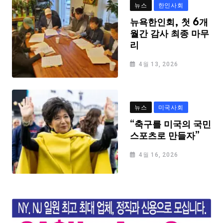
뉴스
한인사회
뉴욕한인회, 첫 6개
월간 감사 최종 마무
리
4월 13, 2026
뉴스
미국사회
“축구를 미국의 국민
스포츠로 만들자”
4월 16, 2026