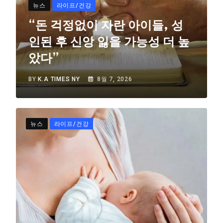
뉴스
라이프/건강
“돈 걱정없이 자란 아이들, 성
인된 후 신앙 잃을 가능성 더 높
았다”
BY
K.A TIMES NY
8월 7, 2026
뉴스
라이프/건강