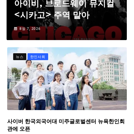
아이비, 브로드웨이 뮤지컬
<시카고> 주역 맡아
8월 7, 2026
뉴스
한인사회
사이버 한국외국어대 미주글로벌센터 뉴욕한인회
관에 오픈