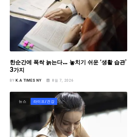
한순간에 폭싹 늙는다… 놓치기 쉬운 ‘생활 습관’
3가지
BY
K.A TIMES NY
8월 7, 2026
뉴스
라이프/건강