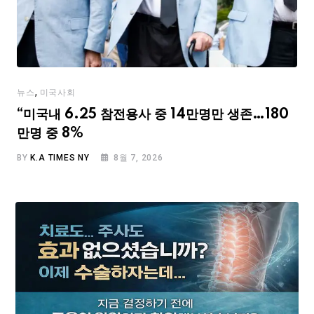
,
뉴스
미국사회
“미국내 6.25 참전용사 중 14만명만 생존…180
만명 중 8%
BY
K.A TIMES NY
8월 7, 2026