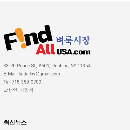
33-70 Prince St., #601, Flushing, NY 11354
E-Mail: findallny@gmail.com
Tel: 718-359-0700
발행인: 이명석
최신뉴스