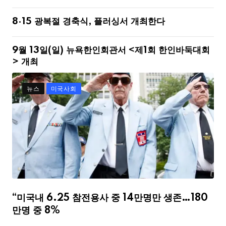
8·15 광복절 경축식, 플러싱서 개최한다
9월 13일(일) 뉴욕한인회관서 <제1회 한인바둑대회
> 개최
뉴스
미국사회
“미국내 6.25 참전용사 중 14만명만 생존…180
만명 중 8%