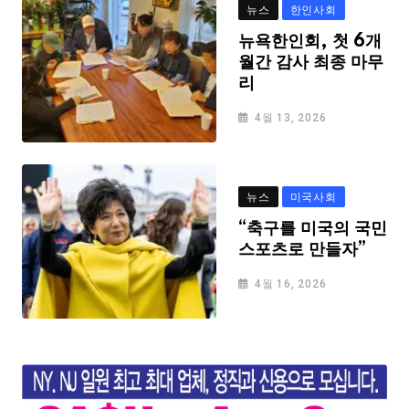
뉴스
한인사회
뉴욕한인회, 첫 6개
월간 감사 최종 마무
리
4월 13, 2026
뉴스
미국사회
“축구를 미국의 국민
스포츠로 만들자”
4월 16, 2026