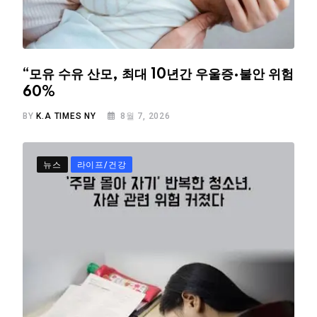
“모유 수유 산모, 최대 10년간 우울증·불안 위험
60%
BY
K.A TIMES NY
8월 7, 2026
뉴스
라이프/건강