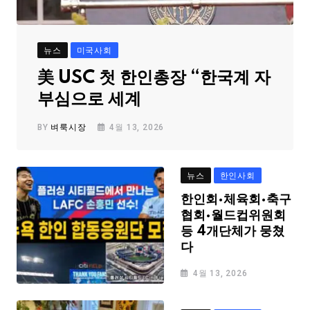
뉴스
미국사회
美 USC 첫 한인총장 “한국계 자
부심으로 세계
BY
벼룩시장
4월 13, 2026
뉴스
한인사회
한인회·체육회·축구
협회·월드컵위원회
등 4개단체가 뭉쳤
다
4월 13, 2026