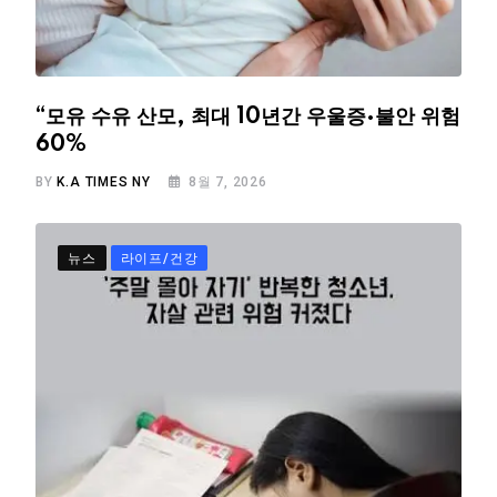
“모유 수유 산모, 최대 10년간 우울증·불안 위험
60%
BY
K.A TIMES NY
8월 7, 2026
뉴스
라이프/건강