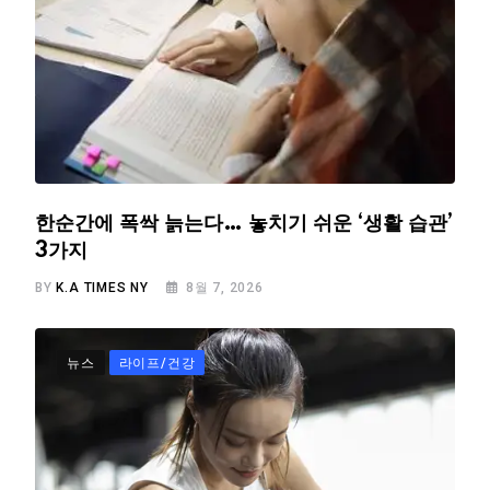
한순간에 폭싹 늙는다… 놓치기 쉬운 ‘생활 습관’
3가지
BY
K.A TIMES NY
8월 7, 2026
뉴스
라이프/건강