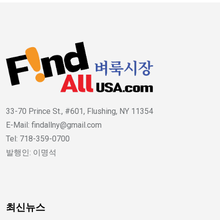
33-70 Prince St., #601, Flushing, NY 11354
E-Mail: findallny@gmail.com
Tel: 718-359-0700
발행인: 이명석
최신뉴스