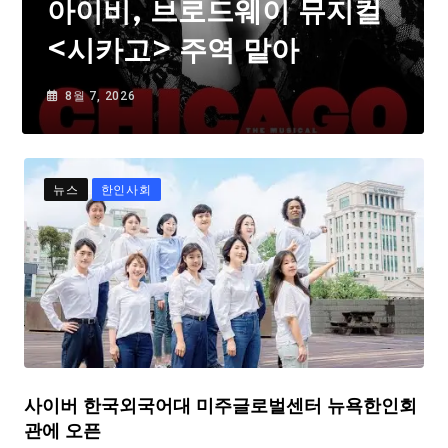
아이비, 브로드웨이 뮤지컬
<시카고> 주역 맡아
8월 7, 2026
뉴스
한인사회
사이버 한국외국어대 미주글로벌센터 뉴욕한인회
관에 오픈