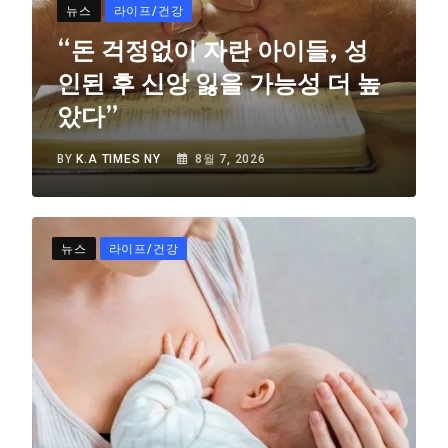
뉴스
라이프/건강
“돈 걱정없이 자란 아이들, 성
인된 후 신앙 잃을 가능성 더 높
았다”
BY
K.A TIMES NY
8월 7, 2026
뉴스
라이프/건강