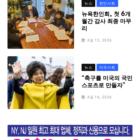
뉴스
한인사회
뉴욕한인회, 첫 6개
월간 감사 최종 마무
리
4월 13, 2026
뉴스
미국사회
“축구를 미국의 국민
스포츠로 만들자”
4월 16, 2026