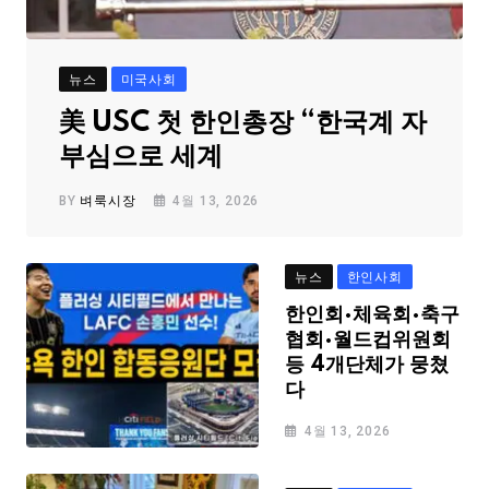
뉴스
미국사회
美 USC 첫 한인총장 “한국계 자
부심으로 세계
BY
벼룩시장
4월 13, 2026
뉴스
한인사회
한인회·체육회·축구
협회·월드컵위원회
등 4개단체가 뭉쳤
다
4월 13, 2026