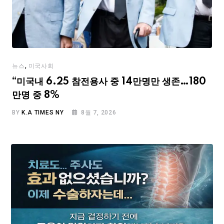
,
뉴스
미국사회
“미국내 6.25 참전용사 중 14만명만 생존…180
만명 중 8%
BY
K.A TIMES NY
8월 7, 2026