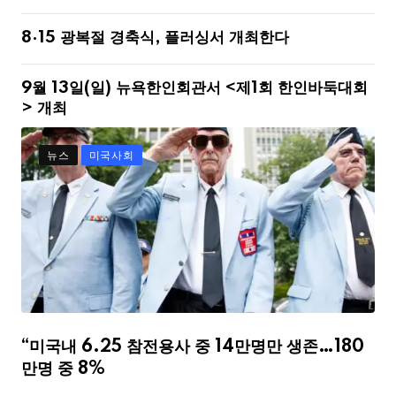
8·15 광복절 경축식, 플러싱서 개최한다
9월 13일(일) 뉴욕한인회관서 <제1회 한인바둑대회
> 개최
뉴스
미국사회
“미국내 6.25 참전용사 중 14만명만 생존…180
만명 중 8%