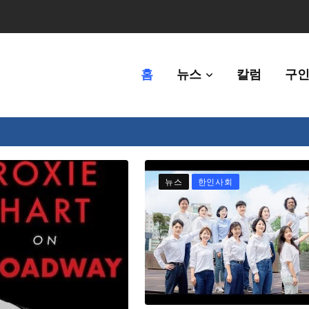
홈
뉴스
칼럼
구인
80만명 중 8% 수준
뉴스
한인사회