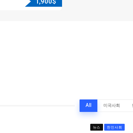
1,900
$
All
미국사회
뉴스
한인사회