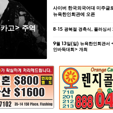
사이버 한국외국어대 미주글
뉴욕한인회관에 오픈
시카고> 주역
8·15 광복절 경축식, 플러싱서
9월 13일(일) 뉴욕한인회관서 
인바둑대회> 개최