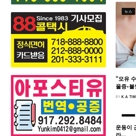
뉴스
“모유 수
울증·불
BY
K.A TI
뉴스
운동이 
라…