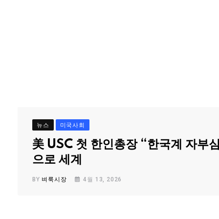
뉴스
미국사회
美 USC 첫 한인총장 “한국계 자부
으로 세계
BY
벼룩시장
4월 13, 2026