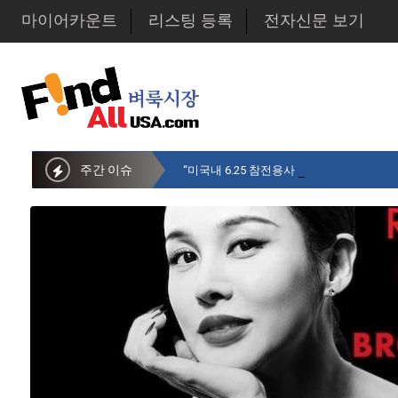
마이어카운트
리스팅 등록
전자신문 보기
주간 이슈
“미국내 6.25 참전용사 중 14만명만 생존…1