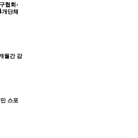
구협회·
4개단체
개월간 감
국민 스포