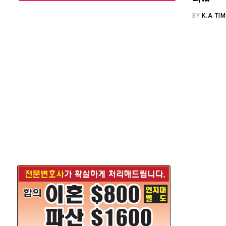
BY
K.A TI