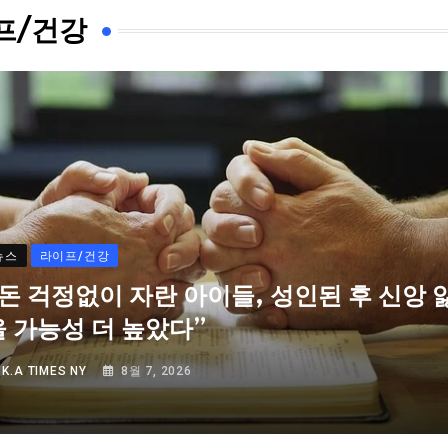
프/건강
뉴스
라이프/건강
“돈 걱정없이 자란 아이들, 성인된 후 신앙 
을 가능성 더 높았다”
Y
K.A TIMES NY
8월 7, 2026