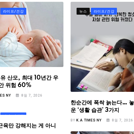
라이프/건강
뉴스
라이프/건강
유 산모, 최대 10년간 우
안 위험 60%
MES NY
8월 7, 2026
한순간에 폭싹 늙는다… 놓
운 ‘생활 습관’ 3가지
라이프/건강
BY
K.A TIMES NY
8월 7, 2026
근육만 강해지는 게 아니