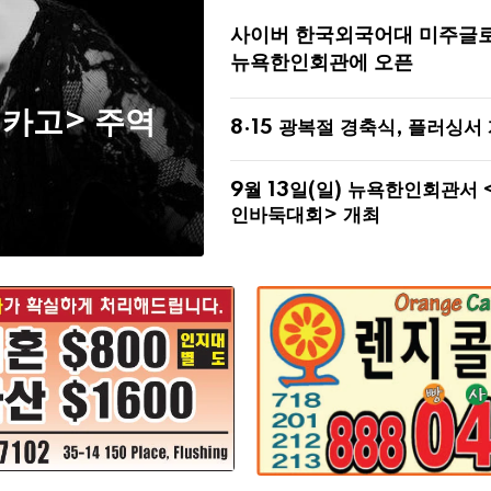
사이버 한국외국어대 미주글
뉴욕한인회관에 오픈
시카고> 주역
8·15 광복절 경축식, 플러싱서
9월 13일(일) 뉴욕한인회관서 
인바둑대회> 개최