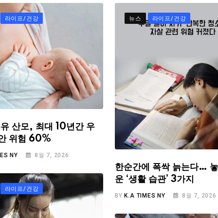
라이프/건강
뉴스
라이프/건강
유 산모, 최대 10년간 우
안 위험 60%
MES NY
8월 7, 2026
한순간에 폭싹 늙는다… 놓
운 ‘생활 습관’ 3가지
라이프/건강
BY
K.A TIMES NY
8월 7, 2026