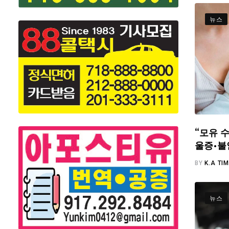
뉴스
“모유 수
울증·불
BY
K.A TI
뉴스