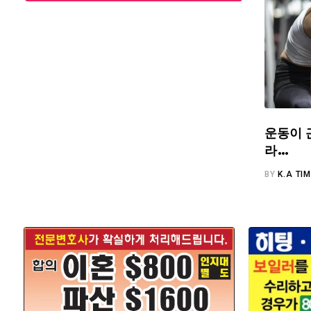
운동이 
라…
BY
K.A TI