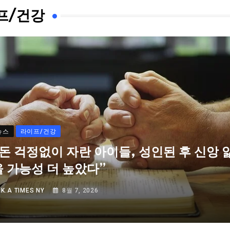
프/건강
뉴스
라이프/건강
“돈 걱정없이 자란 아이들, 성인된 후 신앙 
을 가능성 더 높았다”
Y
K.A TIMES NY
8월 7, 2026