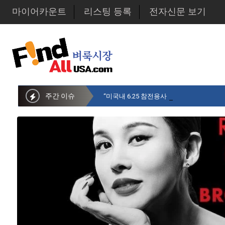
마이어카운트
리스팅 등록
전자신문 보기
주간 이슈
“미국내 6.25 참전용사 중 14만명만 생존…1