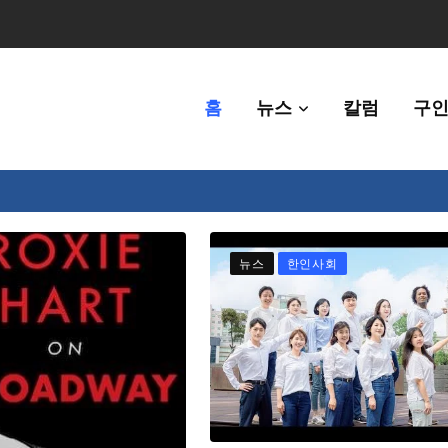
홈
뉴스
칼럼
구인
80만명 중 8% 수준
뉴스
한인사회