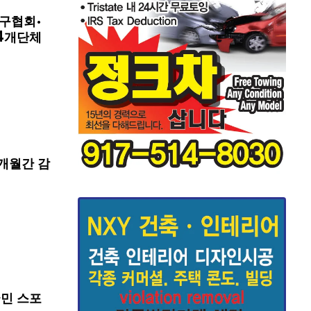
구협회·
4개단체
개월간 감
국민 스포