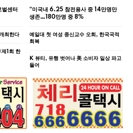
로벌센터
“미국내 6.25 참전용사 중 14만명만
생존…180만명 중 8%
 개최한다
예일대 첫 여성 종신교수 오희, 한국국적
회복
<제1회 한
K 뷰티, 유행 벗어나 美 소비자 일상 파고
들어