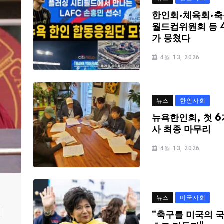
한인회·체육회·축
월드컵위원회 등 
가 뭉쳤다
4월 13, 2026
뉴스
한인사회
뉴욕한인회, 첫 6
사 최종 마무리
4월 13, 2026
뉴스
미국사회
심
“축구를 미국의 