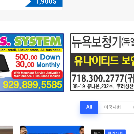
1,900
$
All
미국사회
뉴스
한인사회