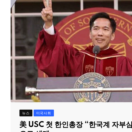
뉴스
미국사회
美 USC 첫 한인총장 “한국계 자부