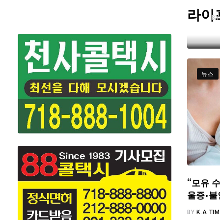
라이
B
뉴스
“모유 수
울증·불
BY
K.A TI