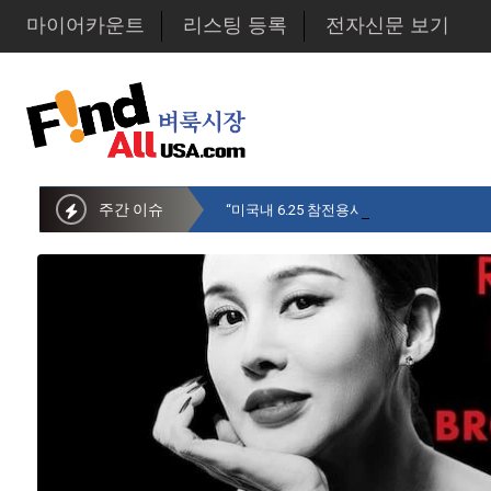
마이어카운트
리스팅 등록
전자신문 보기
주간 이슈
“미국내 6.25 참전용사 중 14만명만 생존…1