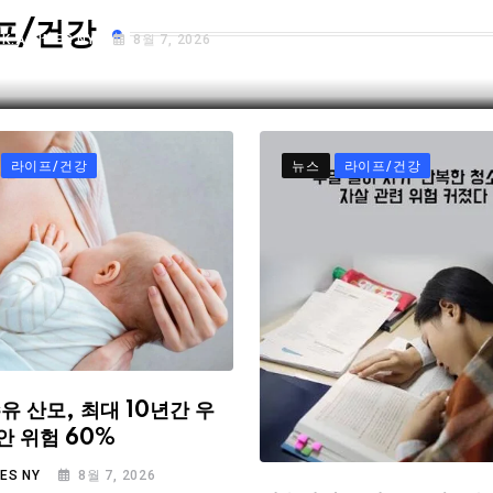
프/건강
Y
K.A TIMES NY
8월 7, 2026
라이프/건강
뉴스
라이프/건강
유 산모, 최대 10년간 우
안 위험 60%
MES NY
8월 7, 2026