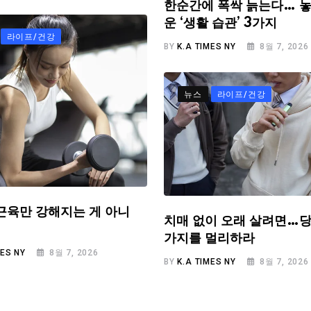
한순간에 폭싹 늙는다… 놓
운 ‘생활 습관’ 3가지
라이프/건강
BY
K.A TIMES NY
8월 7, 2026
뉴스
라이프/건강
근육만 강해지는 게 아니
치매 없이 오래 살려면…당
가지를 멀리하라
MES NY
8월 7, 2026
BY
K.A TIMES NY
8월 7, 2026