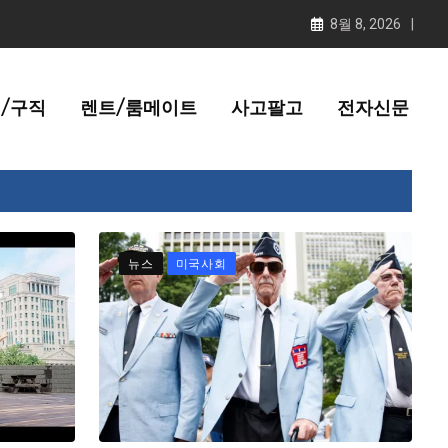
8월 8, 2026
/구직
렌트/룸메이트
사고팔고
전자신문
뉴스
미국사회