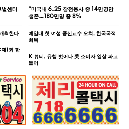
로벌센터
“미국내 6.25 참전용사 중 14만명만
생존…180만명 중 8%
 개최한다
예일대 첫 여성 종신교수 오희, 한국국적
회복
<제1회 한
K 뷰티, 유행 벗어나 美 소비자 일상 파고
들어
잃