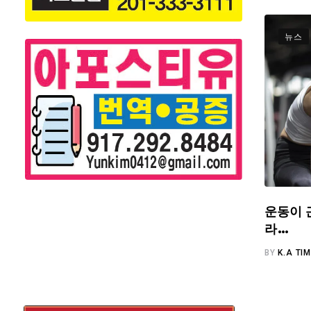
뉴스
운동이 
라…
BY
K.A TI