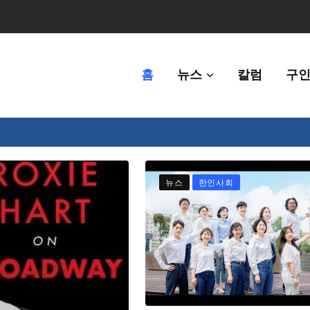
홈
뉴스
칼럼
구인
80만명 중 8% 수준
뉴스
한인사회