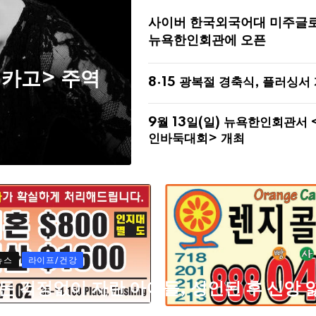
사이버 한국외국어대 미주글
뉴욕한인회관에 오픈
시카고> 주역
8·15 광복절 경축식, 플러싱서
9월 13일(일) 뉴욕한인회관서 
인바둑대회> 개최
뉴스
라이프/건강
“돈 걱정없이 자란 아이들, 성인된 후 신앙 
을 가능성 더 높았다”