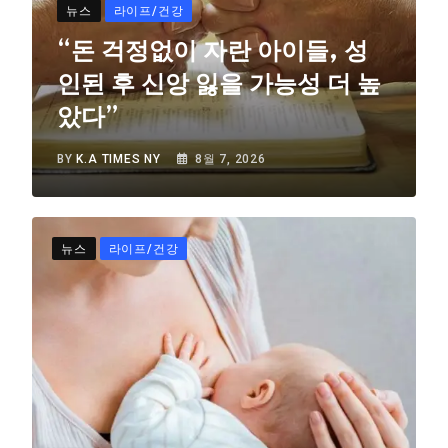
뉴스
라이프/건강
“돈 걱정없이 자란 아이들, 성
인된 후 신앙 잃을 가능성 더 높
았다”
BY
K.A TIMES NY
8월 7, 2026
뉴스
라이프/건강