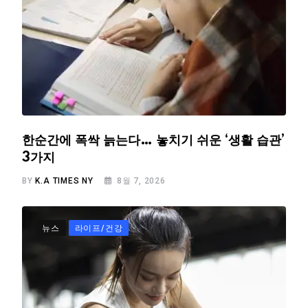
한순간에 폭싹 늙는다… 놓치기 쉬운 ‘생활 습관’
3가지
BY
K.A TIMES NY
8월 7, 2026
뉴스
라이프/건강