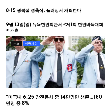
8·15 광복절 경축식, 플러싱서 개최한다
9월 13일(일) 뉴욕한인회관서 <제1회 한인바둑대회
> 개최
뉴스
미국사회
“미국내 6.25 참전용사 중 14만명만 생존…180
만명 중 8%