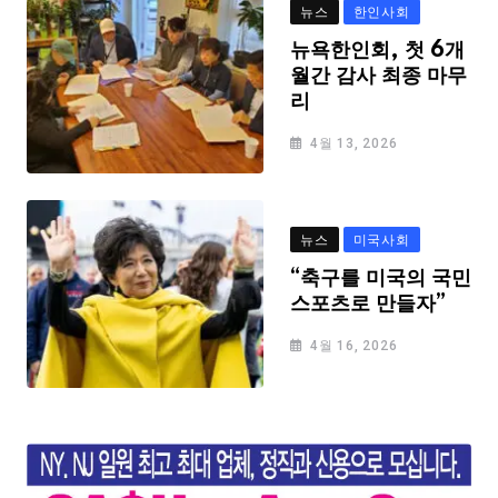
뉴스
한인사회
뉴욕한인회, 첫 6개
월간 감사 최종 마무
리
4월 13, 2026
뉴스
미국사회
“축구를 미국의 국민
스포츠로 만들자”
4월 16, 2026