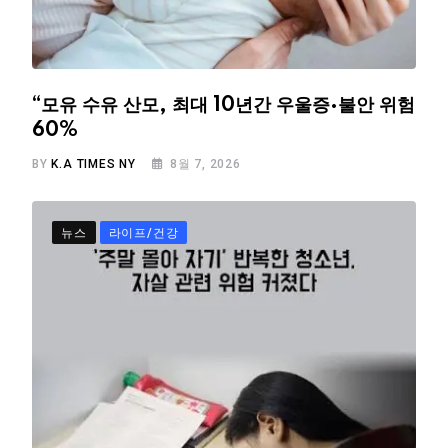
“모유 수유 산모, 최대 10년간 우울증·불안 위험
60%
BY
K.A TIMES NY
8월 7, 2026
뉴스
라이프/건강