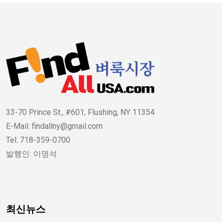
33-70 Prince St., #601, Flushing, NY 11354
E-Mail: findallny@gmail.com
Tel: 718-359-0700
발행인: 이명석
최신뉴스