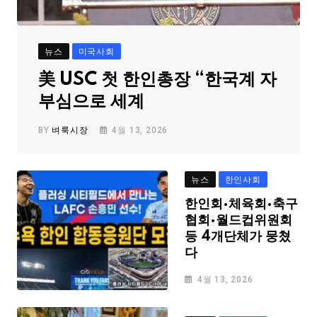
뉴스
미국사회
美 USC 첫 한인총장 “한국계 자
부심으로 세계
BY
벼룩시장
4월 13, 2026
뉴스
한인사회
한인회·체육회·축구
협회·월드컵위원회
등 4개단체가 뭉쳤
다
4월 13, 2026