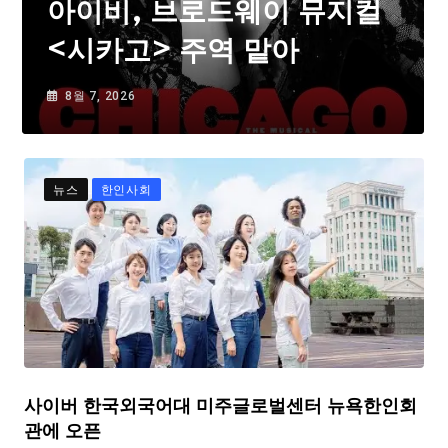
아이비, 브로드웨이 뮤지컬
<시카고> 주역 맡아
8월 7, 2026
뉴스
한인사회
사이버 한국외국어대 미주글로벌센터 뉴욕한인회
관에 오픈