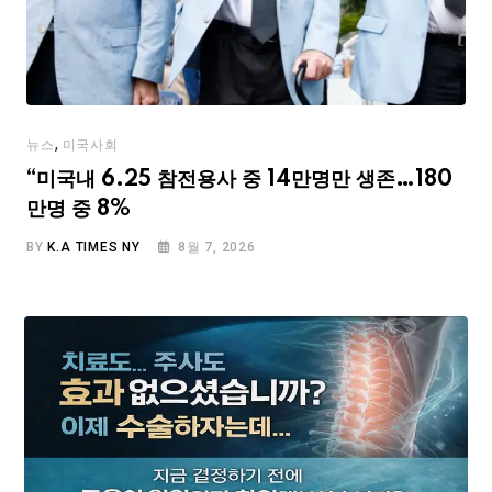
,
뉴스
미국사회
“미국내 6.25 참전용사 중 14만명만 생존…180
만명 중 8%
BY
K.A TIMES NY
8월 7, 2026