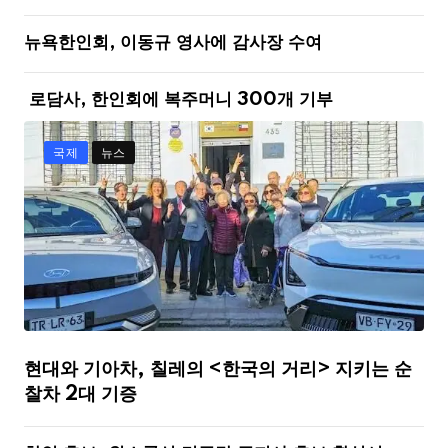
뉴욕한인회, 이동규 영사에 감사장 수여
로담사, 한인회에 복주머니 300개 기부
국제
뉴스
현대와 기아차, 칠레의 <한국의 거리> 지키는 순
찰차 2대 기증