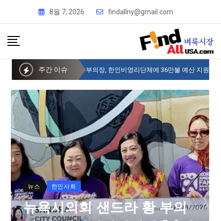
8월 7, 2026
findallny@gmail.com
주간 이슈
뉴욕시의회 샌드라 황 부의장, 한인비영리단체에 36만불 예산 지원
뉴스
한인사회
뉴욕시의회 샌드라 황 부의