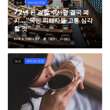
뉴스
라이프/건강
72년 된 검찰 수사권 결국 폐
지…”국민 피해자들 고통 심각
할 것”
BY
K.A TIMES NY
7월 31, 2026
뉴스
라이프/건강