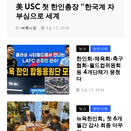
美 USC 첫 한인총장 “한국계 자
부심으로 세계
BY
벼룩시장
4월 13, 2026
뉴스
한인사회
한인회·체육회·축구
협회·월드컵위원회
등 4개단체가 뭉쳤
다
4월 13, 2026
뉴스
한인사회
뉴욕한인회, 첫 6개
월간 감사 최종 마무