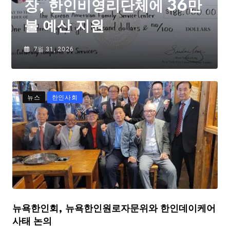
장, 한인비영리단체에 36만
불 예산 지원
7월 31, 2026
뉴스
한인사회
뉴욕한인회, 뉴욕한인원로자문위와 한인데이케어
사태 논의