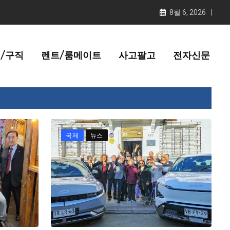
8월 6, 2026
/구직
렌트/룸메이트
사고팔고
전자신문
국제
뉴스