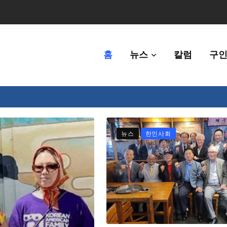
홈
뉴스
칼럼
구인
체에 36만불 예산 지원
뉴스
한인사회