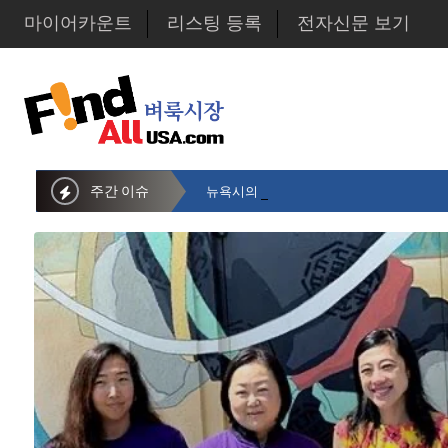
마이어카운트
리스팅 등록
전자신문 보기
주간 이슈
뉴욕시의회 샌드라 황 부의장, 한인비영리단