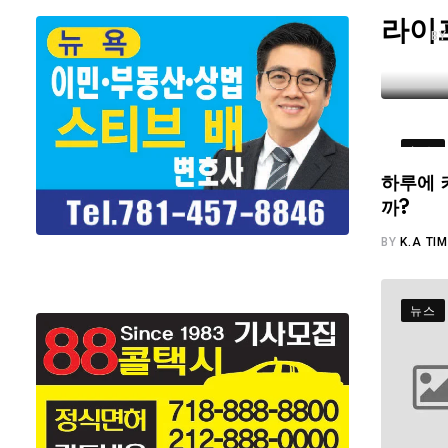
라이
B
뉴스
하루에 
까?
BY
K.A TI
뉴스