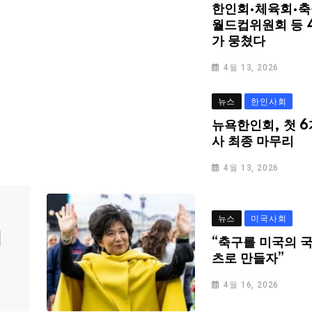
한인회·체육회·축
월드컵위원회 등 
가 뭉쳤다
4월 13, 2026
뉴스
한인사회
뉴욕한인회, 첫 6
사 최종 마무리
4월 13, 2026
뉴스
미국사회
심
“축구를 미국의 
츠로 만들자”
4월 16, 2026