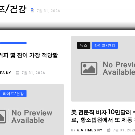
프/건강
Y
K.A TIMES NY
7월 31, 2026
라이프/건강
뉴스
라이프/건강
커피 몇 잔이 가장 적당할
MES NY
7월 31, 2026
라이프/건강
美 전문직 비자 10만달러 
료, 항소법원에서 또 제동
BY
K.A TIMES NY
7월 31, 202