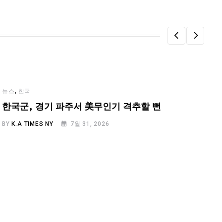
,
뉴스
한국
한국군, 경기 파주서 美무인기 격추할 뻔
BY
K.A TIMES NY
7월 31, 2026
B