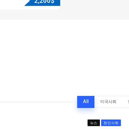
2,200
$
All
미국사회
뉴스
한인사회