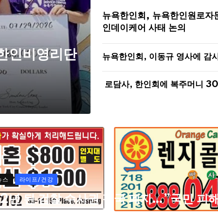
뉴욕한인회, 뉴욕한인원로자
인데이케어 사태 논의
 한인비영리단
뉴욕한인회, 이동규 영사에 감
로담사, 한인회에 복주머니 3
뉴스
라이프/건강
72년 된 검찰 수사권 결국 폐지…”국민 피
자들 고통 심각할 것”