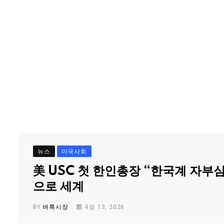
뉴스
미국사회
美 USC 첫 한인총장 “한국계 자부
으로 세계
BY
벼룩시장
4월 13, 2026