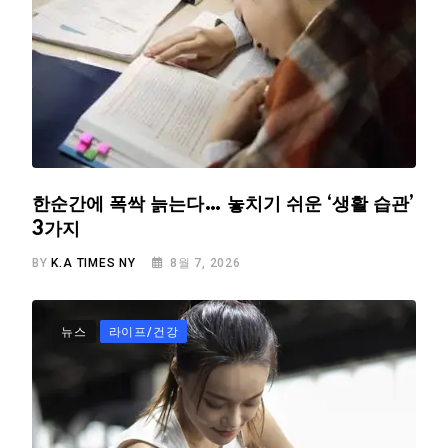
한순간에 폭싹 늙는다… 놓치기 쉬운 ‘생활 습관’
3가지
BY
K.A TIMES NY
8월 7, 2026
뉴스
라이프/건강