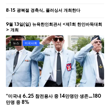
8·15 광복절 경축식, 플러싱서 개최한다
9월 13일(일) 뉴욕한인회관서 <제1회 한인바둑대회
> 개최
뉴스
미국사회
“미국내 6.25 참전용사 중 14만명만 생존…180
만명 중 8%