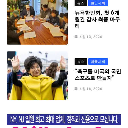
뉴스
한인사회
뉴욕한인회, 첫 6개
월간 감사 최종 마무
리
4월 13, 2026
뉴스
미국사회
“축구를 미국의 국민
스포츠로 만들자”
4월 16, 2026