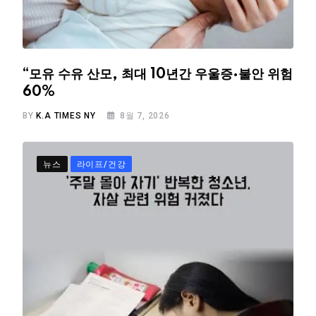
“모유 수유 산모, 최대 10년간 우울증·불안 위험
60%
BY
K.A TIMES NY
8월 7, 2026
뉴스
라이프/건강