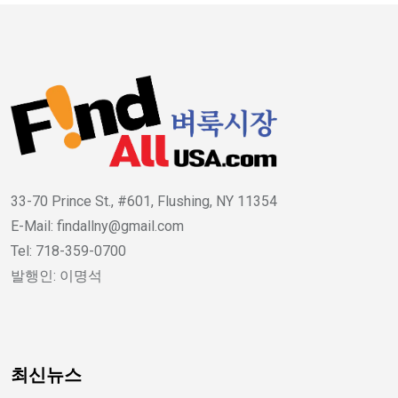
33-70 Prince St., #601, Flushing, NY 11354
E-Mail: findallny@gmail.com
Tel: 718-359-0700
발행인: 이명석
최신뉴스