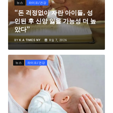
뉴스
라이프/건강
“돈 걱정없이 자란 아이들, 성
인된 후 신앙 잃을 가능성 더 높
았다”
BY
K.A TIMES NY
8월 7, 2026
뉴스
라이프/건강