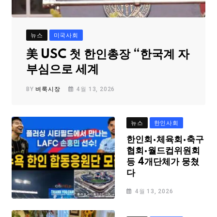
뉴스
미국사회
美 USC 첫 한인총장 “한국계 자
부심으로 세계
BY
벼룩시장
4월 13, 2026
뉴스
한인사회
한인회·체육회·축구
협회·월드컵위원회
등 4개단체가 뭉쳤
다
4월 13, 2026