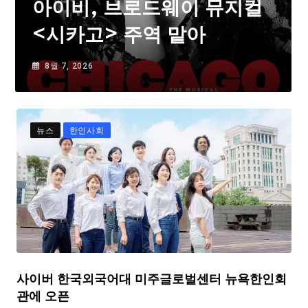
아이비, 브로드웨이 뮤지컬
<시카고> 주역 맡아
8월 7, 2026
뉴스
한인사회
사이버 한국외국어대 미주글로벌센터 뉴욕한인회
관에 오픈