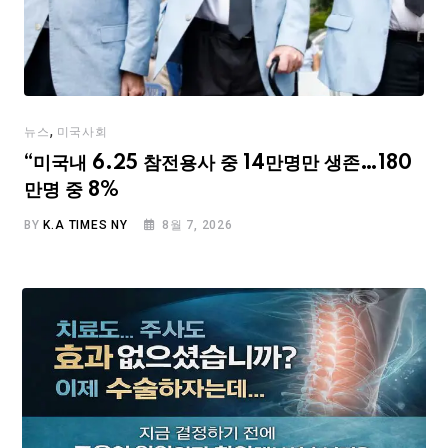
,
뉴스
미국사회
“미국내 6.25 참전용사 중 14만명만 생존…180
만명 중 8%
BY
K.A TIMES NY
8월 7, 2026