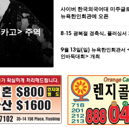
사이버 한국외국어대 미주글
뉴욕한인회관에 오픈
시카고> 주역
8·15 광복절 경축식, 플러싱서
9월 13일(일) 뉴욕한인회관서 
인바둑대회> 개최