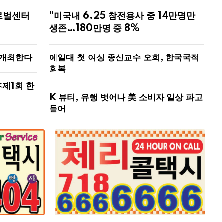
로벌센터
“미국내 6.25 참전용사 중 14만명만
생존…180만명 중 8%
 개최한다
예일대 첫 여성 종신교수 오희, 한국국적
회복
<제1회 한
K 뷰티, 유행 벗어나 美 소비자 일상 파고
들어