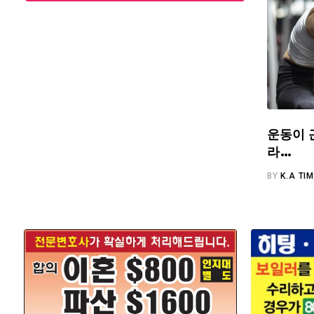
운동이 
라…
BY
K.A TI