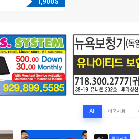
1,900
$
All
미국사회
뉴스
한인사회