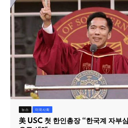
뉴스
미국사회
美 USC 첫 한인총장 “한국계 자부