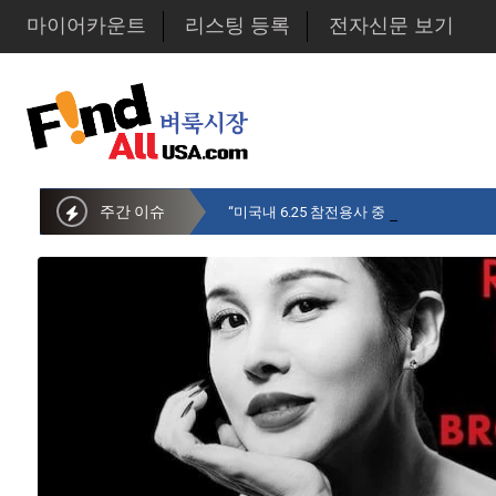
마이어카운트
리스팅 등록
전자신문 보기
주간 이슈
“미국내 6.25 참전용사 중 14만명만 생존…1