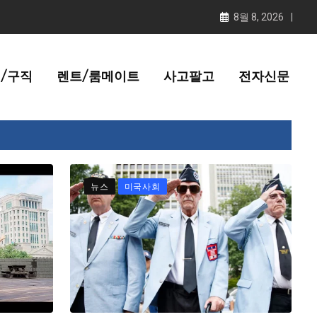
8월 8, 2026
/구직
렌트/룸메이트
사고팔고
전자신문
뉴스
미국사회