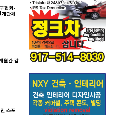
구협회·
4개단체
개월간 감
국민 스포