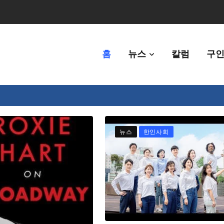
홈
뉴스
칼럼
구인
80만명 중 8% 수준
뉴스
한인사회