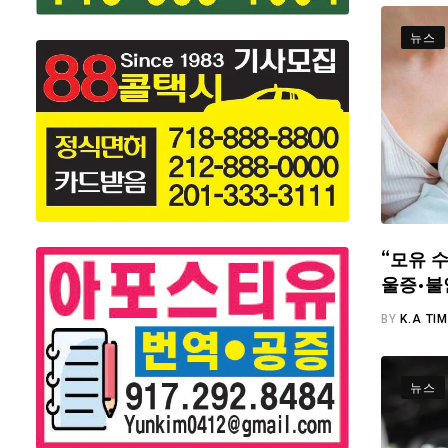
뉴스
“모유 수
울증·불
BY
K.A TI
뉴스