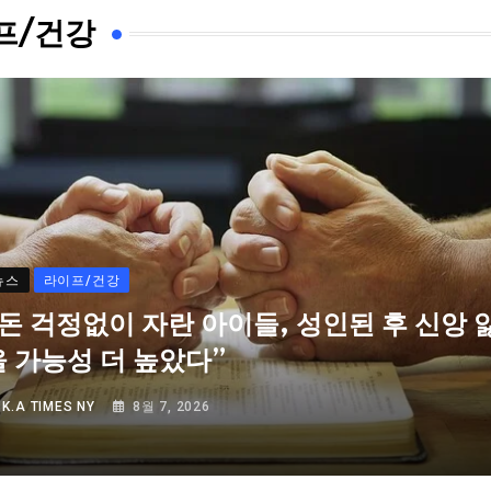
프/건강
뉴스
라이프/건강
“돈 걱정없이 자란 아이들, 성인된 후 신앙 
을 가능성 더 높았다”
Y
K.A TIMES NY
8월 7, 2026