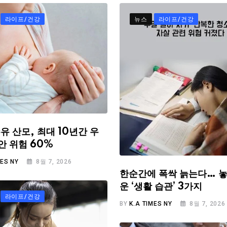
라이프/건강
뉴스
라이프/건강
유 산모, 최대 10년간 우
안 위험 60%
MES NY
8월 7, 2026
한순간에 폭싹 늙는다… 놓
운 ‘생활 습관’ 3가지
라이프/건강
BY
K.A TIMES NY
8월 7, 2026