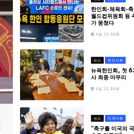
한인회·체육회·축
월드컵위원회 등 
가 뭉쳤다
4월 13, 2026
뉴스
한인사회
뉴욕한인회, 첫 6
사 최종 마무리
4월 13, 2026
뉴스
미국사회
심
“축구를 미국의 