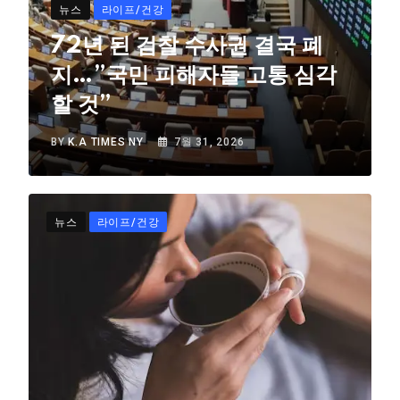
뉴스
라이프/건강
72년 된 검찰 수사권 결국 폐
지…”국민 피해자들 고통 심각
할 것”
BY
K.A TIMES NY
7월 31, 2026
뉴스
라이프/건강