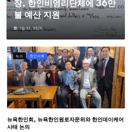
장, 한인비영리단체에 36만
불 예산 지원
7월 31, 2026
뉴스
한인사회
뉴욕한인회, 뉴욕한인원로자문위와 한인데이케어
사태 논의