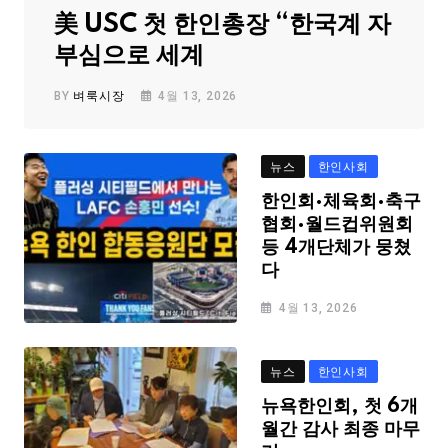
美 USC 첫 한인총장 “한국계 자
부심으로 세계
BY
벼룩시장
4월 13, 2026
뉴스
한인사회
한인회·체육회·축구
협회·월드컵위원회
등 4개단체가 뭉쳤
다
4월 13, 2026
뉴스
한인사회
뉴욕한인회, 첫 6개
월간 감사 최종 마무