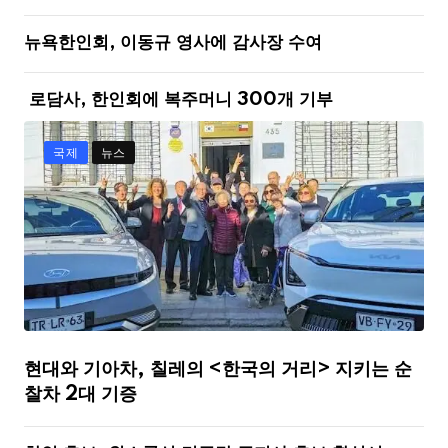
뉴욕한인회, 이동규 영사에 감사장 수여
로담사, 한인회에 복주머니 300개 기부
국제
뉴스
현대와 기아차, 칠레의 <한국의 거리> 지키는 순
찰차 2대 기증