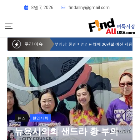
8월 7, 2026
findallny@gmail.com
주간 이슈
뉴욕시의회 샌드라 황 부의장, 한인비영리단체에 36만불 예산 지원
뉴스
한인사회
뉴욕시의회 샌드라 황 부의