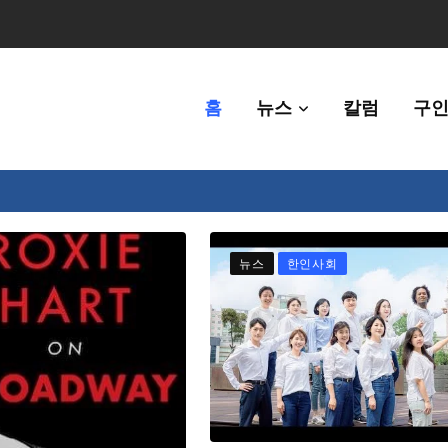
홈
뉴스
칼럼
구인
80만명 중 8% 수준
뉴스
한인사회