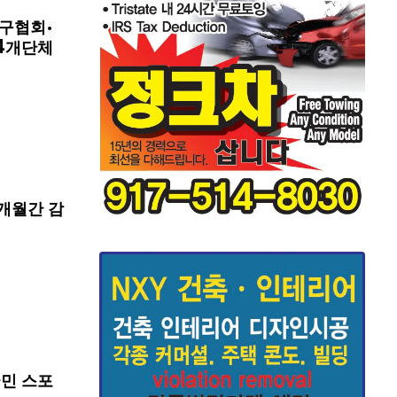
구협회·
4개단체
개월간 감
국민 스포