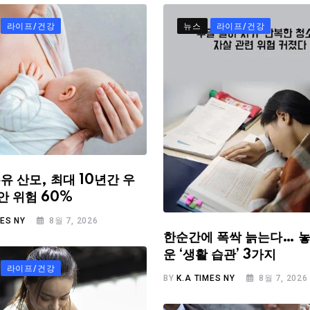
라이프/건강
뉴스
라이프/건강
유 산모, 최대 10년간 우
안 위험 60%
MES NY
8월 7, 2026
한순간에 폭싹 늙는다… 놓
운 ‘생활 습관’ 3가지
라이프/건강
BY
K.A TIMES NY
8월 7, 2026