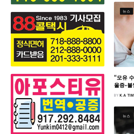
뉴스
“모유 수
울증·불
BY
K.A TI
뉴스