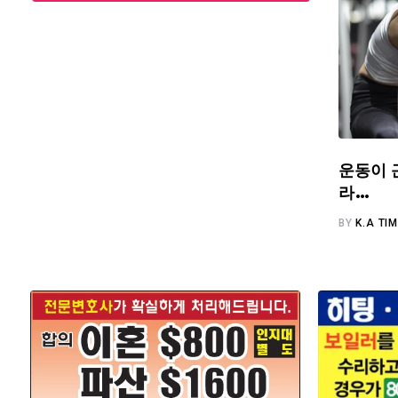
운동이 
라…
BY
K.A TI