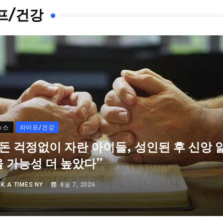
프/건강
뉴스
라이프/건강
“돈 걱정없이 자란 아이들, 성인된 후 신앙 
을 가능성 더 높았다”
Y
K.A TIMES NY
8월 7, 2026