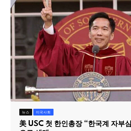
뉴스
미국사회
美 USC 첫 한인총장 “한국계 자부