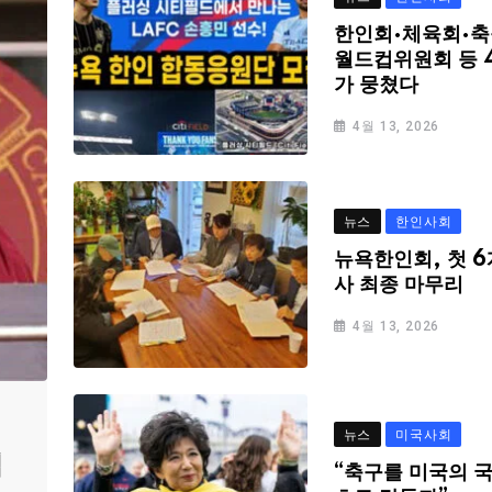
한인회·체육회·축
월드컵위원회 등 
가 뭉쳤다
4월 13, 2026
뉴스
한인사회
뉴욕한인회, 첫 6
사 최종 마무리
4월 13, 2026
뉴스
미국사회
심
“축구를 미국의 