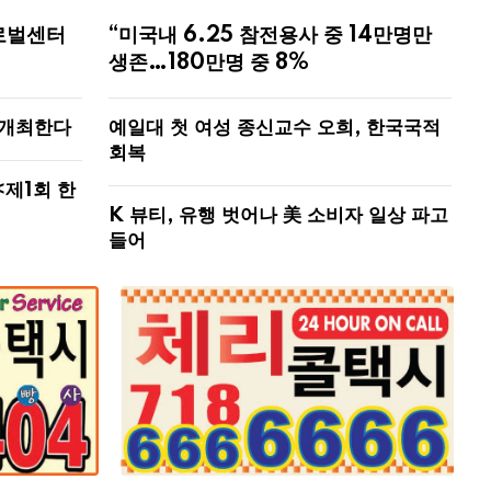
로벌센터
“미국내 6.25 참전용사 중 14만명만
생존…180만명 중 8%
 개최한다
예일대 첫 여성 종신교수 오희, 한국국적
회복
<제1회 한
K 뷰티, 유행 벗어나 美 소비자 일상 파고
들어