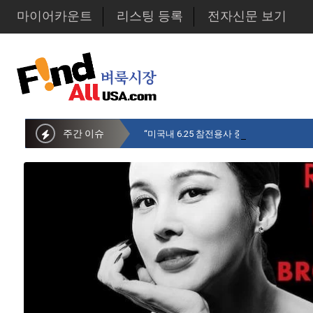
마이어카운트
리스팅 등록
전자신문 보기
주간 이슈
“미국내 6.25 참전용사 중 14만명만 생존…1