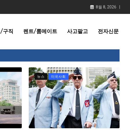
8월 8, 2026
/구직
렌트/룸메이트
사고팔고
전자신문
뉴스
미국사회