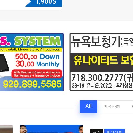
1,900
$
All
미국사회
뉴스
한인사회