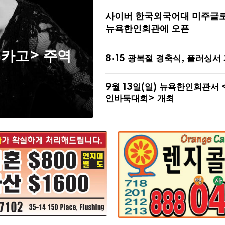
사이버 한국외국어대 미주글
뉴욕한인회관에 오픈
시카고> 주역
8·15 광복절 경축식, 플러싱서
9월 13일(일) 뉴욕한인회관서 
인바둑대회> 개최