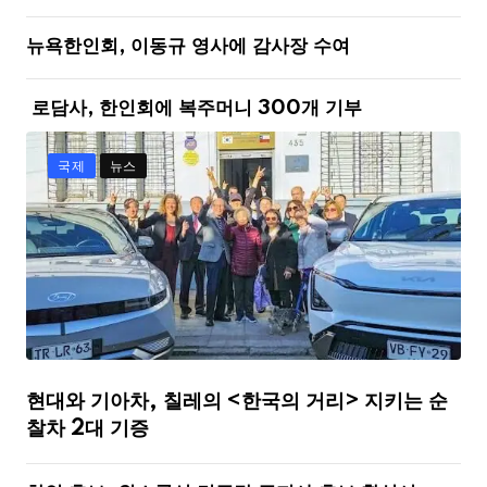
뉴욕한인회, 이동규 영사에 감사장 수여
로담사, 한인회에 복주머니 300개 기부
국제
뉴스
현대와 기아차, 칠레의 <한국의 거리> 지키는 순
찰차 2대 기증