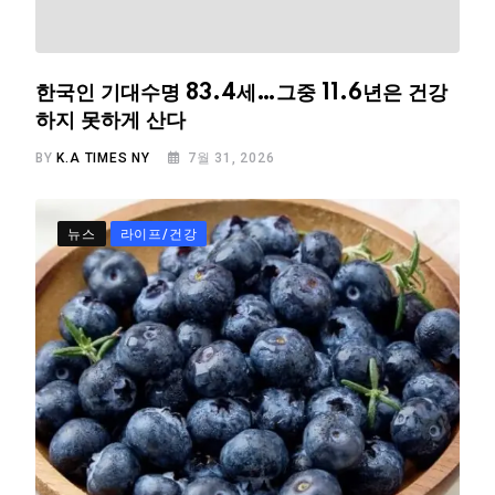
한국인 기대수명 83.4세…그중 11.6년은 건강
하지 못하게 산다
BY
K.A TIMES NY
7월 31, 2026
뉴스
라이프/건강