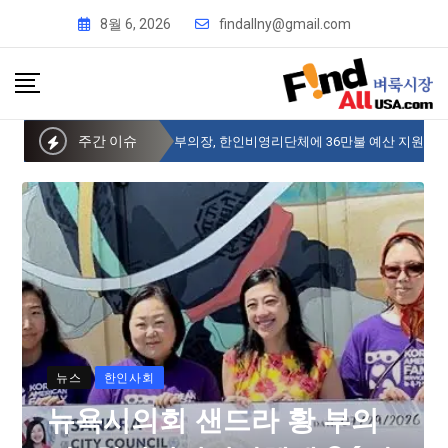
8월 6, 2026
findallny@gmail.com
주간 이슈
뉴욕시의회 샌드라 황 부의장, 한인비영리단체에 36만불 예산 지원
뉴스
한인사회
뉴욕시의회 샌드라 황 부의