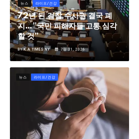
뉴스
라이프/건강
72년 된 검찰 수사권 결국 폐
지…”국민 피해자들 고통 심각
할 것”
BY
K.A TIMES NY
7월 31, 2026
뉴스
라이프/건강