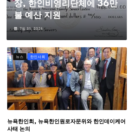
장, 한인비영리단체에 36만
불 예산 지원
7월 31, 2026
뉴스
한인사회
뉴욕한인회, 뉴욕한인원로자문위와 한인데이케어
사태 논의