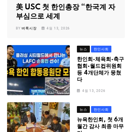
美 USC 첫 한인총장 “한국계 자
부심으로 세계
BY
벼룩시장
4월 13, 2026
뉴스
한인사회
한인회·체육회·축구
협회·월드컵위원회
등 4개단체가 뭉쳤
다
4월 13, 2026
뉴스
한인사회
뉴욕한인회, 첫 6개
월간 감사 최종 마무