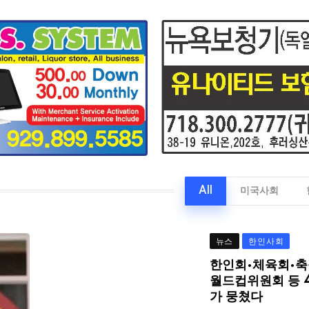
All
미국사회
뉴스
한인사회
한인회·체육회·축
월드컵위원회 등 
가 뭉쳤다