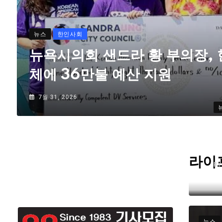
뉴스
한인사회
뉴욕시의회 샌드라 황 부의장,
체에 36만불 예산 지원
7월 31, 2026
라이
B
뉴스