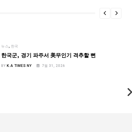
,
뉴스
한국
한국군, 경기 파주서 美무인기 격추할 뻔
BY
K.A TIMES NY
7월 31, 2026
B