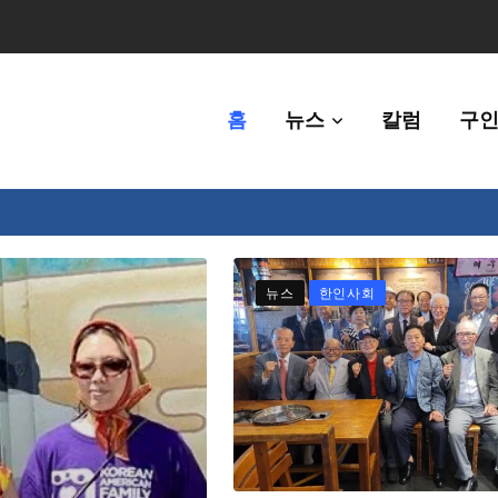
홈
뉴스
칼럼
구인
체에 36만불 예산 지원
뉴스
한인사회