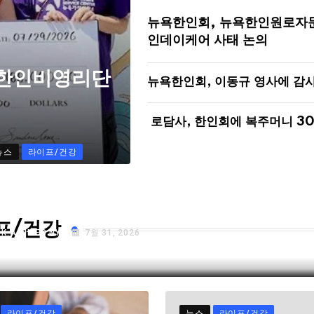
뉴욕한인회, 뉴욕한인원로자
인데이케어 사태 논의
 한인비영리단
뉴욕한인회, 이동규 영사에 감
로담사, 한인회에 복주머니 3
뉴스
라이프/건강
72년 된 검찰 수사권 결국 폐지…”국민 피
자들 고통 심각할 것”
프/건강
Y
K.A TIMES NY
7월 31, 2026
라이프/건강
뉴스
라이프/건강