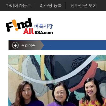
마이어카운트
리스팅 등록
전자신문 보기
주간 이슈
뉴욕시의회 샌드라 황 부의장, 한인비영리단