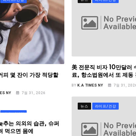
美 전문직 비자 10만달러 
료, 항소법원에서 또 제동
커피 몇 잔이 가장 적당할
BY
K.A TIMES NY
7월 31, 202
MES NY
7월 31, 2026
뉴스
라이프/건강
라이프/건강
늦추는 의외의 습관, 슈퍼
려 먹으면 몸에