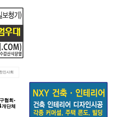
한인사회
구협회·
4개단체