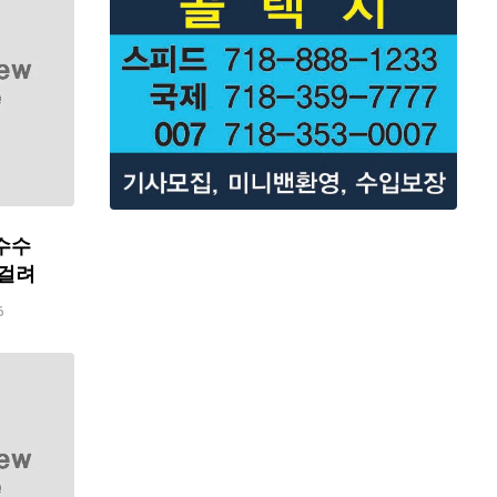
수수
 걸려
6