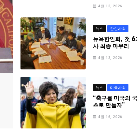
4월 13, 2026
뉴스
한인사회
뉴욕한인회, 첫 6
사 최종 마무리
4월 13, 2026
뉴스
미국사회
심
“축구를 미국의 
츠로 만들자”
4월 16, 2026