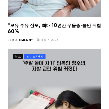
“모유 수유 산모, 최대 10년간 우울증·불안 위험
60%
BY
K.A TIMES NY
8월 7, 2026
뉴스
라이프/건강