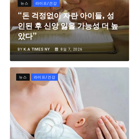
뉴스
라이프/건강
“돈 걱정없이 자란 아이들, 성
인된 후 신앙 잃을 가능성 더 높
았다”
BY
K.A TIMES NY
8월 7, 2026
뉴스
라이프/건강