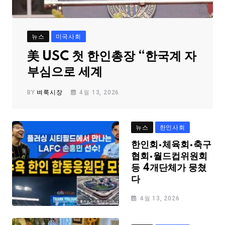
뉴스
미국사회
美 USC 첫 한인총장 “한국계 자
부심으로 세계
BY
벼룩시장
4월 13, 2026
뉴스
한인사회
한인회·체육회·축구
협회·월드컵위원회
등 4개단체가 뭉쳤
다
4월 13, 2026