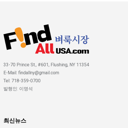
33-70 Prince St., #601, Flushing, NY 11354
E-Mail: findallny@gmail.com
Tel: 718-359-0700
발행인: 이명석
최신뉴스