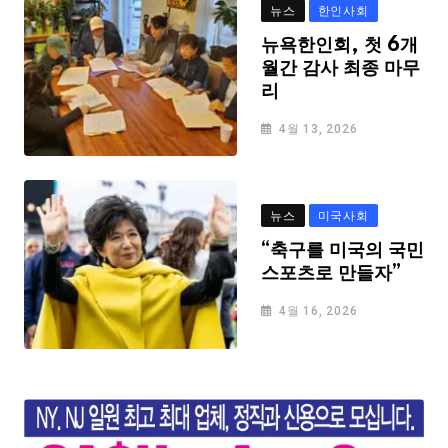
뉴스
한인사회
뉴욕한인회, 첫 6개
월간 감사 최종 마무
리
4월 13, 2026
뉴스
미국사회
“축구를 미국의 국민
스포츠로 만들자”
4월 16, 2026