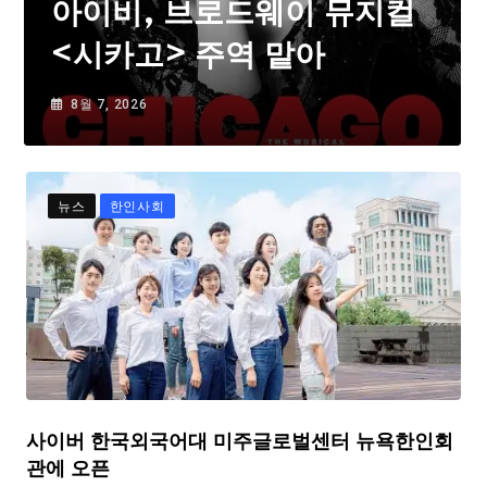
아이비, 브로드웨이 뮤지컬
<시카고> 주역 맡아
8월 7, 2026
뉴스
한인사회
사이버 한국외국어대 미주글로벌센터 뉴욕한인회
관에 오픈