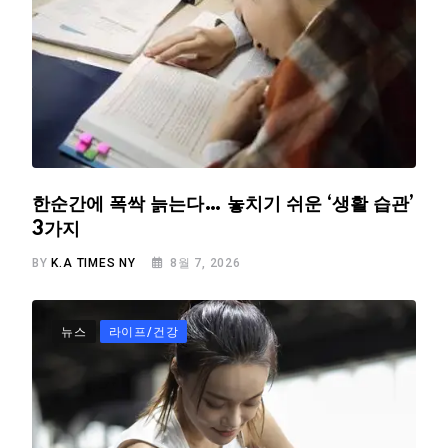
한순간에 폭싹 늙는다… 놓치기 쉬운 ‘생활 습관’
3가지
BY
K.A TIMES NY
8월 7, 2026
뉴스
라이프/건강