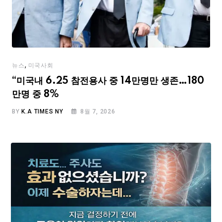
,
뉴스
미국사회
“미국내 6.25 참전용사 중 14만명만 생존…180
만명 중 8%
BY
K.A TIMES NY
8월 7, 2026