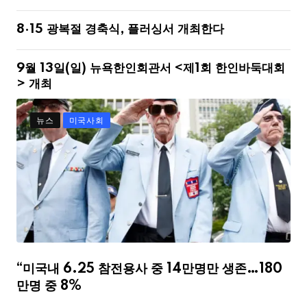
8·15 광복절 경축식, 플러싱서 개최한다
9월 13일(일) 뉴욕한인회관서 <제1회 한인바둑대회
> 개최
뉴스
미국사회
“미국내 6.25 참전용사 중 14만명만 생존…180
만명 중 8%