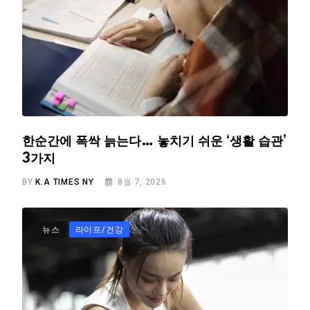
한순간에 폭싹 늙는다… 놓치기 쉬운 ‘생활 습관’
3가지
BY
K.A TIMES NY
8월 7, 2026
뉴스
라이프/건강