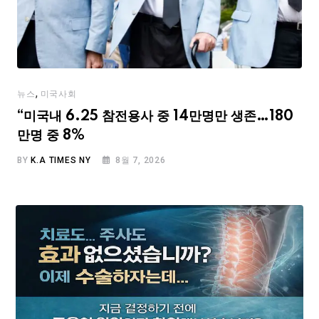
,
뉴스
미국사회
“미국내 6.25 참전용사 중 14만명만 생존…180
만명 중 8%
BY
K.A TIMES NY
8월 7, 2026