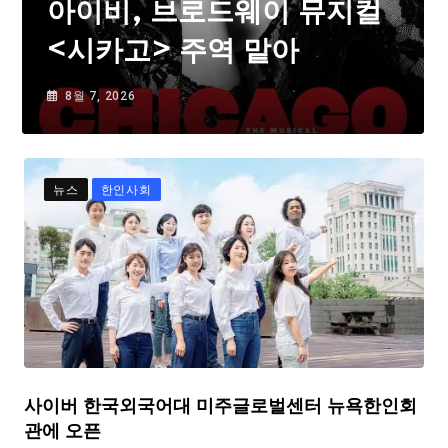
아이비, 브로드웨이 뮤지컬
<시카고> 주역 맡아
8월 7, 2026
뉴스
한인사회
사이버 한국외국어대 미주글로벌센터 뉴욕한인회
관에 오픈