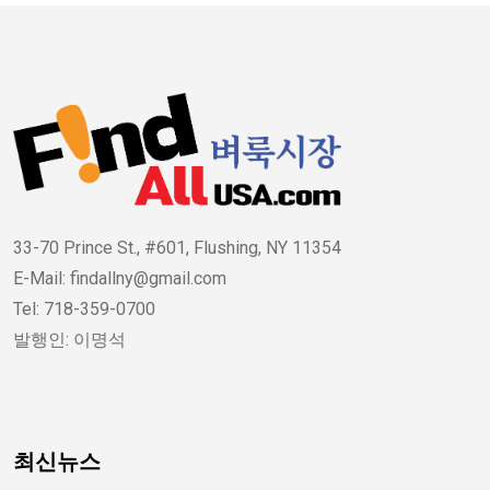
33-70 Prince St., #601, Flushing, NY 11354
E-Mail: findallny@gmail.com
Tel: 718-359-0700
발행인: 이명석
최신뉴스