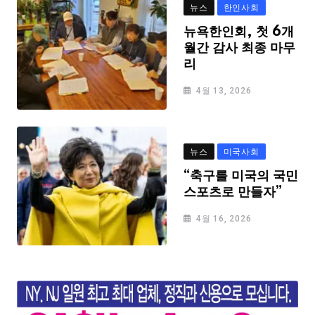
뉴스
한인사회
뉴욕한인회, 첫 6개
월간 감사 최종 마무
리
4월 13, 2026
뉴스
미국사회
“축구를 미국의 국민
스포츠로 만들자”
4월 16, 2026