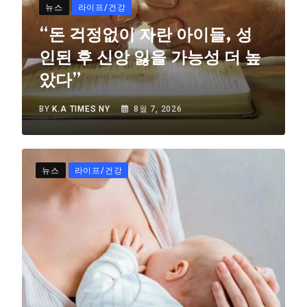
뉴스
라이프/건강
“돈 걱정없이 자란 아이들, 성
인된 후 신앙 잃을 가능성 더 높
았다”
BY
K.A TIMES NY
8월 7, 2026
뉴스
라이프/건강