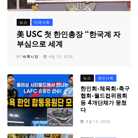
뉴스
미국사회
美 USC 첫 한인총장 “한국계 자
부심으로 세계
BY
벼룩시장
4월 13, 2026
뉴스
한인사회
한인회·체육회·축구
협회·월드컵위원회
등 4개단체가 뭉쳤
다
4월 13, 2026