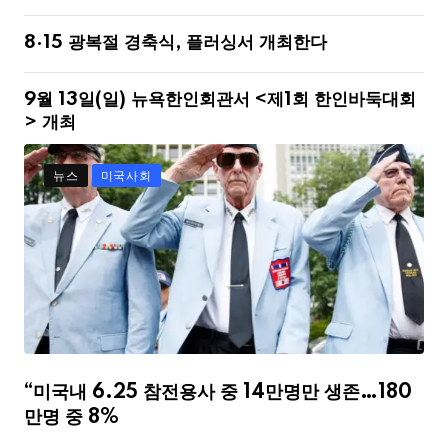
8·15 광복절 경축식, 플러싱서 개최한다
9월 13일(일) 뉴욕한인회관서 <제1회 한인바둑대회
> 개최
뉴스
미국사회
“미국내 6.25 참전용사 중 14만명만 생존…180
만명 중 8%