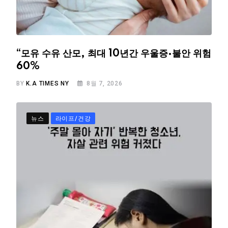
“모유 수유 산모, 최대 10년간 우울증·불안 위험
60%
BY
K.A TIMES NY
8월 7, 2026
뉴스
라이프/건강