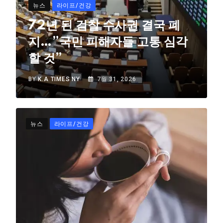
뉴스
라이프/건강
72년 된 검찰 수사권 결국 폐
지…”국민 피해자들 고통 심각
할 것”
BY
K.A TIMES NY
7월 31, 2026
뉴스
라이프/건강