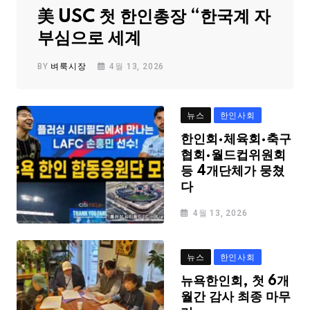
美 USC 첫 한인총장 “한국계 자
부심으로 세계
BY
벼룩시장
4월 13, 2026
뉴스
한인사회
한인회·체육회·축구
협회·월드컵위원회
등 4개단체가 뭉쳤
다
4월 13, 2026
뉴스
한인사회
뉴욕한인회, 첫 6개
월간 감사 최종 마무