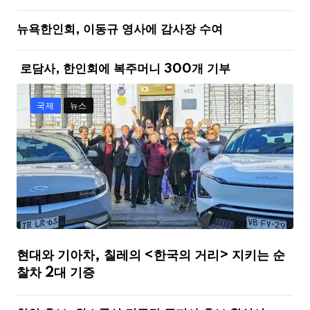
뉴욕한인회, 이동규 영사에 감사장 수여
로담사, 한인회에 복주머니 300개 기부
국제
뉴스
현대와 기아차, 칠레의 <한국의 거리> 지키는 순
찰차 2대 기증