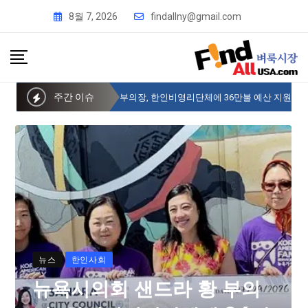
8월 7, 2026
findallny@gmail.com
주간 이슈
뉴욕시의회 샌드라 황 부의장, 한인비영리단체에 36만불 예산 지원
뉴스
한인사회
뉴욕시의회 샌드라 황 부의