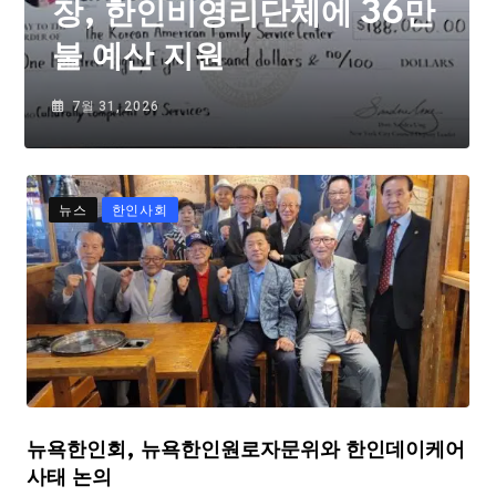
장, 한인비영리단체에 36만
불 예산 지원
7월 31, 2026
뉴스
한인사회
뉴욕한인회, 뉴욕한인원로자문위와 한인데이케어
사태 논의