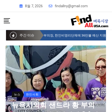
8월 7, 2026
findallny@gmail.com
주간 이슈
뉴욕시의회 샌드라 황 부의장, 한인비영리단체에 36만불 예산 지원
뉴스
한인사회
뉴욕시의회 샌드라 황 부의