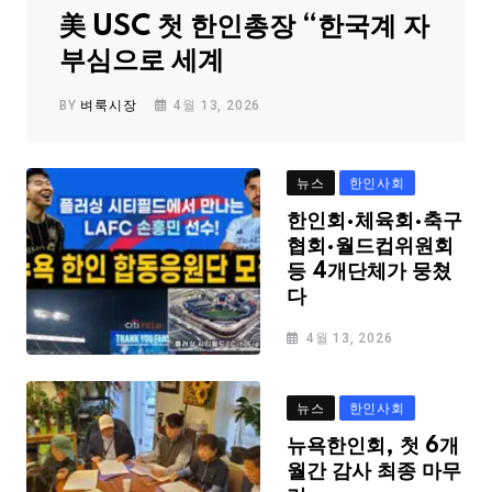
美 USC 첫 한인총장 “한국계 자
부심으로 세계
BY
벼룩시장
4월 13, 2026
뉴스
한인사회
한인회·체육회·축구
협회·월드컵위원회
등 4개단체가 뭉쳤
다
4월 13, 2026
뉴스
한인사회
뉴욕한인회, 첫 6개
월간 감사 최종 마무