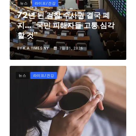
뉴스
라이프/건강
72년 된 검찰 수사권 결국 폐
지…”국민 피해자들 고통 심각
할 것”
BY
K.A TIMES NY
7월 31, 2026
뉴스
라이프/건강