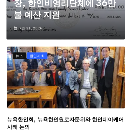
장, 한인비영리단체에 36만
불 예산 지원
7월 31, 2026
뉴스
한인사회
뉴욕한인회, 뉴욕한인원로자문위와 한인데이케어
사태 논의