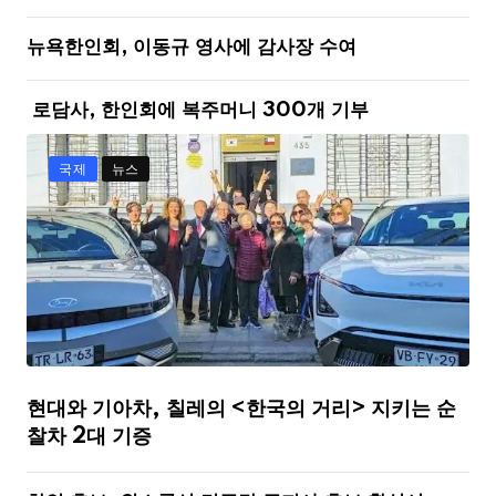
뉴욕한인회, 이동규 영사에 감사장 수여
로담사, 한인회에 복주머니 300개 기부
국제
뉴스
현대와 기아차, 칠레의 <한국의 거리> 지키는 순
찰차 2대 기증