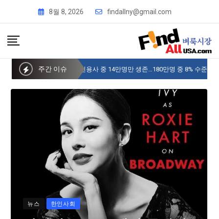
8월 8, 2026
findallny@gmail.com
주간 이슈
“미국내 6.25 참전용사 중 14만명만 생존…180만명 중 8% 수준
뉴스
한인사회