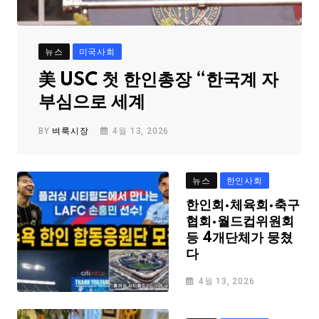
뉴스
미국사회
美 USC 첫 한인총장 “한국계 자
부심으로 세계
BY
벼룩시장
4월 13, 2026
뉴스
한인사회
한인회·체육회·축구
협회·월드컵위원회
등 4개단체가 뭉쳤
다
4월 13, 2026