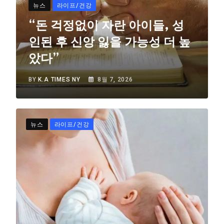
뉴스
라이프/건강
“돈 걱정없이 자란 아이들, 성
인된 후 신앙 잃을 가능성 더 높
았다”
BY
K.A TIMES NY
8월 7, 2026
뉴스
라이프/건강