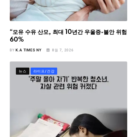
“모유 수유 산모, 최대 10년간 우울증·불안 위험
60%
BY
K.A TIMES NY
8월 7, 2026
뉴스
라이프/건강