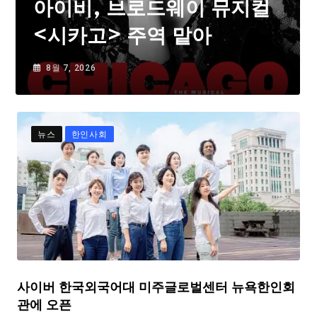
아이비, 브로드웨이 뮤지컬
<시카고> 주역 맡아
8월 7, 2026
뉴스
한인사회
사이버 한국외국어대 미주글로벌센터 뉴욕한인회
관에 오픈