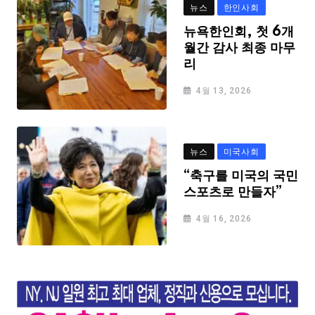
뉴스
한인사회
뉴욕한인회, 첫 6개
월간 감사 최종 마무
리
4월 13, 2026
뉴스
미국사회
“축구를 미국의 국민
스포츠로 만들자”
4월 16, 2026