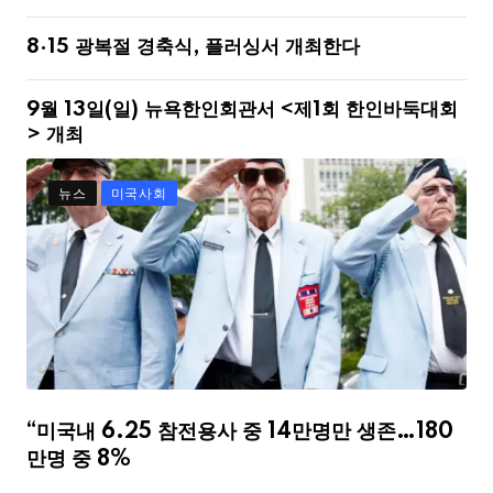
8·15 광복절 경축식, 플러싱서 개최한다
9월 13일(일) 뉴욕한인회관서 <제1회 한인바둑대회
> 개최
뉴스
미국사회
“미국내 6.25 참전용사 중 14만명만 생존…180
만명 중 8%