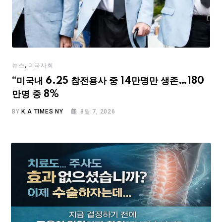
,
뉴스
미국사회
“미국내 6.25 참전용사 중 14만명만 생존…180
만명 중 8%
BY
K.A TIMES NY
8월 7, 2026