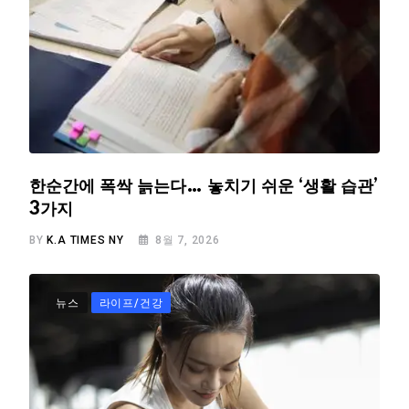
한순간에 폭싹 늙는다… 놓치기 쉬운 ‘생활 습관’
3가지
BY
K.A TIMES NY
8월 7, 2026
뉴스
라이프/건강