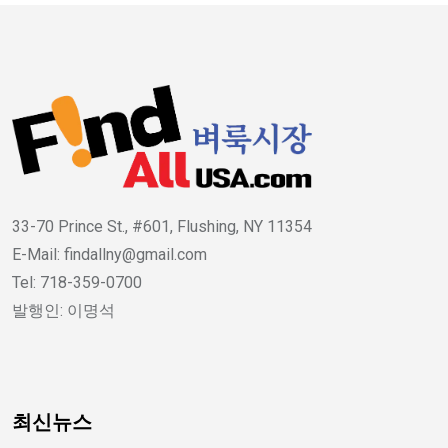
33-70 Prince St., #601, Flushing, NY 11354
E-Mail: findallny@gmail.com
Tel: 718-359-0700
발행인: 이명석
최신뉴스